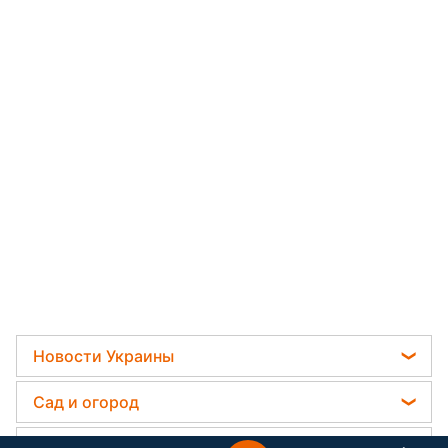
Новости Украины
Телеграм новости Украины
Сад и огород
Пенсии в Украине
Садовод назвал самое эффективное средство