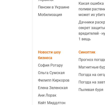
Какая ошибка 
Пенсии в Украине
поливе растен
Мобилизация
может их убит
Дачники раск
секрет защиты
вредителей - н
1 вещь
Новости шоу
Синоптик
бизнеса
Прогноз погод
София Ротару
Магнитные бу
Ольга Сумская
Погода на сег
Филипп Киркоров
Погода на зав
Елена Зеленская
Пылевая буря
Ани Лорак
Кейт Миддлтон