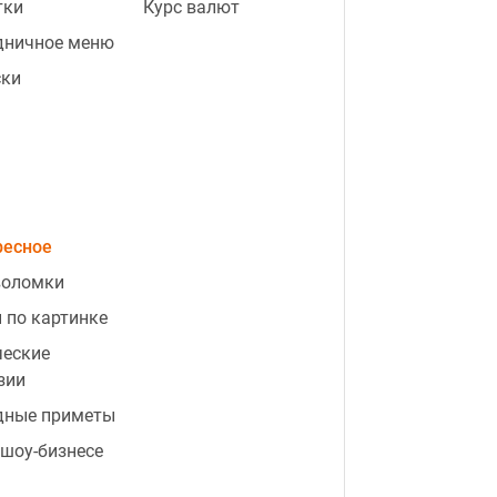
тки
Курс валют
дничное меню
ски
ресное
воломки
 по картинке
ческие
зии
дные приметы
 шоу-бизнесе