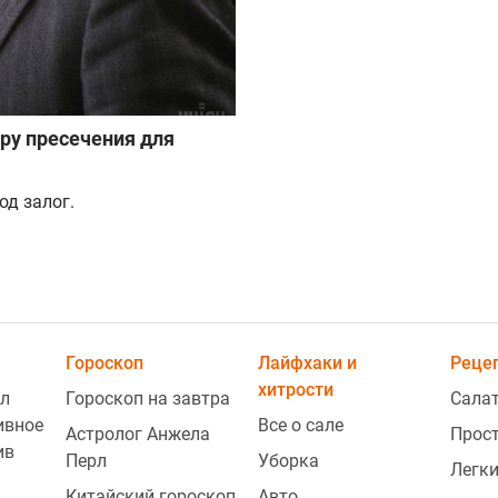
еру пресечения для
д залог.
Гороскоп
Лайфхаки и
Реце
хитрости
л
Гороскоп на завтра
Сала
ивное
Все о сале
Астролог Анжела
Прос
ив
Перл
Уборка
Легки
Китайский гороскоп
Авто