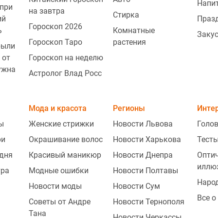
Напи
при
на завтра
Стирка
ий
Праз
Гороскоп 2026
ь
Комнатные
Заку
Гороскоп Таро
растения
рыли
 от
Гороскоп на неделю
ужна
Астролог Влад Росс
Мода и красота
Регионы
Инте
ы
Женские стрижки
Новости Львова
Голо
ри
Окрашивание волос
Новости Харькова
Тесты
одня
Красивый маникюр
Новости Днепра
Опти
иллю
тра
Модные ошибки
Новости Полтавы
Наро
Новости моды
Новости Сум
Все о
Советы от Андре
Новости Тернополя
Тана
Новости Черкассы