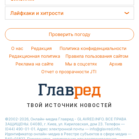
Простые блюда
Потап
Тесты по картинке
Новости Харькова
Прогноз погоды
Легкие десерты
Лайфхаки и хитрости
София Ротару
Оптические иллюзии
Новости Одессы
Магнитные бури
Напитки
Ольга Сумская
Все о сале
Народные приметы
Новости Полтавы
Погода на сегодня
Праздничное меню
Проверить погоду
Стирка
Все о шоу-бизнесе
Новости Сум
Погода на завтра
Уборка
Новости Черкассы
O нас
Редакция
Политика конфиденциальности
Пылевая буря
Комнатные растения
Редакционная политика
Правила пользования сайтом
Новости Ровно
Реклама на сайте
Мы в соцсетях
Архив
Авто
Новости Запорожья
Отчет о прозрачности JTI
ТВОЙ ИСТОЧНИК НОВОСТЕЙ
©2002-2026, Онлайн-медиа Главред - GLAVRED.INFO. ВСЕ ПРАВА
ЗАЩИЩЕНЫ. 04080, г. Киев, ул. Кириловская, дом 23. Телефон —
(044) 490-01-01. Адрес электронной почты — info@glavred.info.
Идентификатор онлайн-медиа в Реестре cубъектов в сфере медиа —
R40-01822.
Перепечатка, копирование или воспроизведение