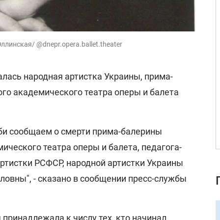
линская/ @dnepr.opera.ballet.theater
алась народная артистка Украины, прима-
го академического театра оперы и балета
рби сообщаем о смерти прима-балерины
ического театра оперы и балета, педагога-
артистки РСФСР, народной артистки Украины
овны", - сказано в сообщении пресс-службы
 принадлежала к числу тех, кто начинал