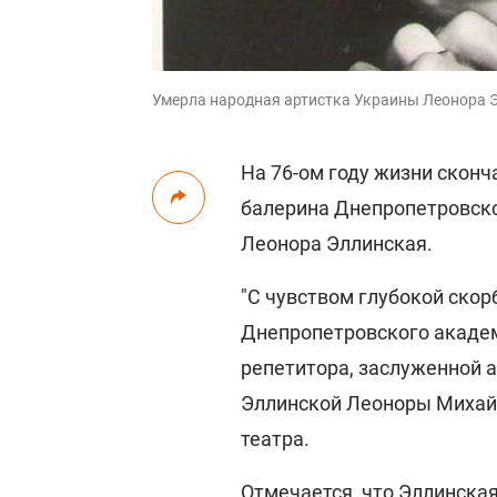
Умерла народная артистка Украины Леонора Эл
На 76-ом году жизни сконч
балерина Днепропетровско
Леонора Эллинская.
"С чувством глубокой ско
Днепропетровского академ
репетитора, заслуженной 
Эллинской Леоноры Михайл
театра.
Отмечается, что Эллинская