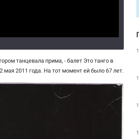
1
тором танцевала прима, - балет Это танго в
 мая 2011 года. На тот момент ей было 67 лет.
1
1
1