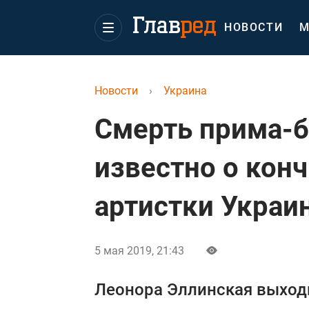
НОВОСТИ
М
Новости
›
Украина
Смерть прима-б
известно о кон
артистки Украи
5 мая 2019, 21:43
Леонора Эллинская выходи