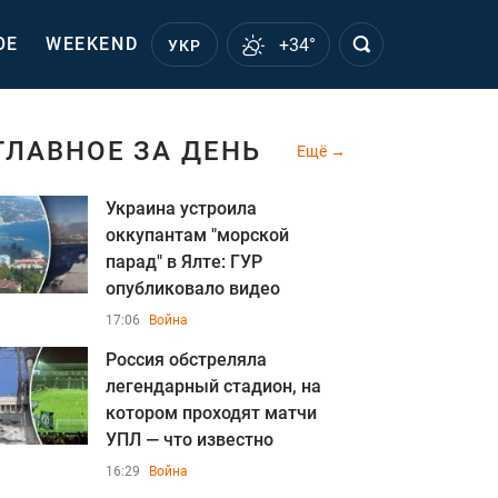
ОЕ
WEEKEND
+34°
УКР
ГЛАВНОЕ ЗА ДЕНЬ
Ещё
Украина устроила
оккупантам "морской
парад" в Ялте: ГУР
опубликовало видео
17:06
Война
Россия обстреляла
легендарный стадион, на
котором проходят матчи
УПЛ — что известно
16:29
Война