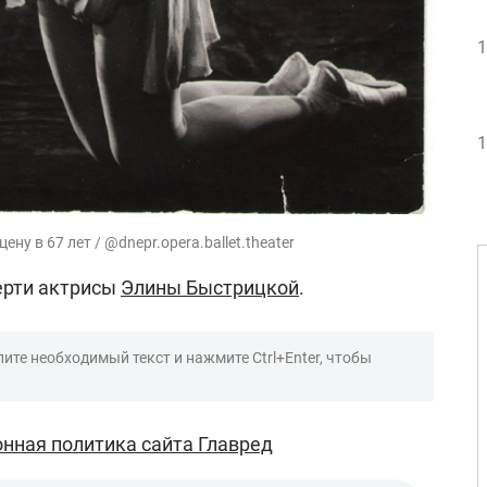
1
1
у в 67 лет / @dnepr.opera.ballet.theater
мерти актрисы
Элины Быстрицкой
.
ите необходимый текст и нажмите Ctrl+Enter, чтобы
нная политика сайта Главред