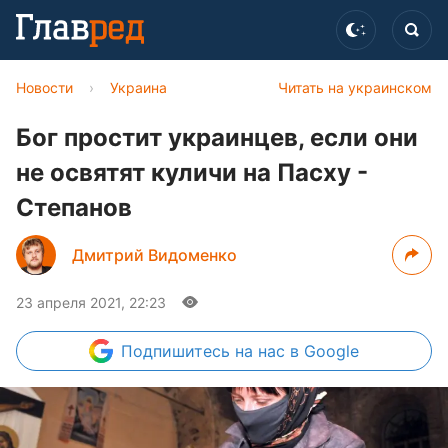
Новости
›
Украина
Читать на украинском
Бог простит украинцев, если они
не освятят куличи на Пасху -
Степанов
Дмитрий Видоменко
23 апреля 2021, 22:23
Подпишитесь
на нас в Google