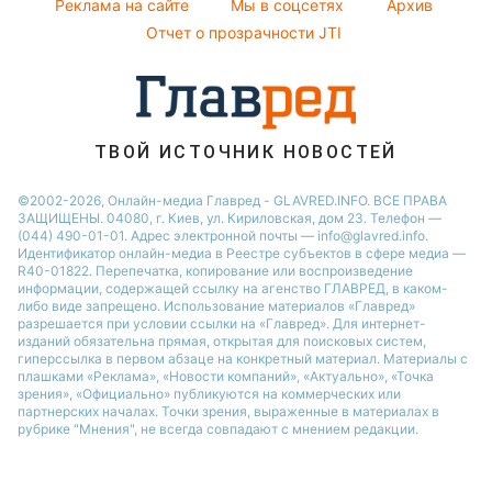
Реклама на сайте
Мы в соцсетях
Архив
Пылевая буря
Отчет о прозрачности JTI
ТВОЙ ИСТОЧНИК НОВОСТЕЙ
©2002-2026, Онлайн-медиа Главред - GLAVRED.INFO. ВСЕ ПРАВА
ЗАЩИЩЕНЫ. 04080, г. Киев, ул. Кириловская, дом 23. Телефон —
(044) 490-01-01. Адрес электронной почты — info@glavred.info.
Идентификатор онлайн-медиа в Реестре cубъектов в сфере медиа —
R40-01822.
Перепечатка, копирование или воспроизведение
информации, содержащей ссылку на агенство ГЛАВРЕД, в каком-
либо виде запрещено. Использование материалов «Главред»
разрешается при условии ссылки на «Главред». Для интернет-
изданий обязательна прямая, открытая для поисковых систем,
гиперссылка в первом абзаце на конкретный материал. Материалы с
плашками «Реклама», «Новости компаний», «Актуально», «Точка
зрения», «Официально» публикуются на коммерческих или
партнерских началах. Точки зрения, выраженные в материалах в
рубрике "Мнения", не всегда совпадают с мнением редакции.