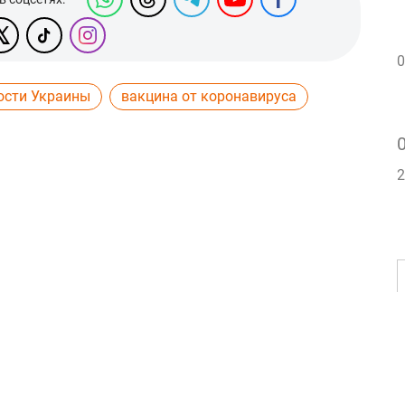
0
ости Украины
вакцина от коронавируса
2