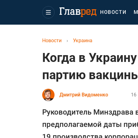
НОВОСТИ
М
Новости
›
Украина
Когда в Украин
партию вакцины 
Дмитрий Видоменко
16
Руководитель Минздрава в
предполагаемой даты при
19 производства корпораци