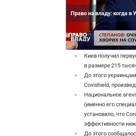
Право на владу: когда в 
Вакцинация от коро
сообщалось:
Киев получил перву
в размере 215 тысяч
До этого украинцам
Covishield, произве
Национальное агент
(именно его специа
установило, что Co
эффективности ниже
До этого сообщалос