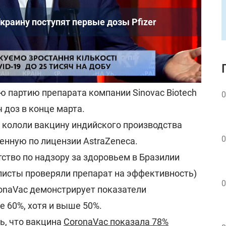
Украину поступят первые дозы Pfizer
навируса в Украине – о чем ранее
ю партию препарата компании Sinovac Biotech
0
 доз в конце марта.
 кололи вакцину индийского производства
0
денную по лицензии AstraZeneca.
ство по надзору за здоровьем в Бразилии
листы проверяли препарат на эффективность)
0
ronaVac демонстрирует показатели
 60%, хотя и выше 50%.
ь, что вакцина
CoronaVac показала 78%