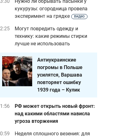
3:30
Нужно ли обрывать пасынки у
кукурузы: огородница провела
эксперимент на грядке
видео
2:25
Могут повредить одежду и
технику: какие режимы стирки
лучше не использовать
Антиукраинские
погромы в Польше
усилятся, Варшава
повторяет ошибку
1939 года – Кулик
1:56
РФ может открыть новый фронт:
над какими областями нависла
угроза вторжения
0:59
Неделя сплошного везения: для