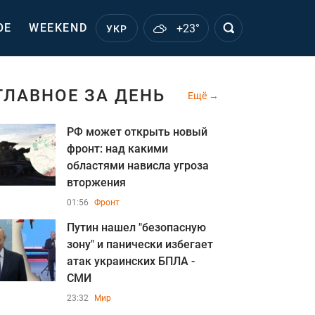
ОЕ
WEEKEND
+23°
УКР
ГЛАВНОЕ ЗА ДЕНЬ
Ещё
РФ может открыть новый
фронт: над какими
областями нависла угроза
вторжения
01:56
Фронт
Путин нашел "безопасную
зону" и панически избегает
атак украинских БПЛА -
СМИ
23:32
Мир