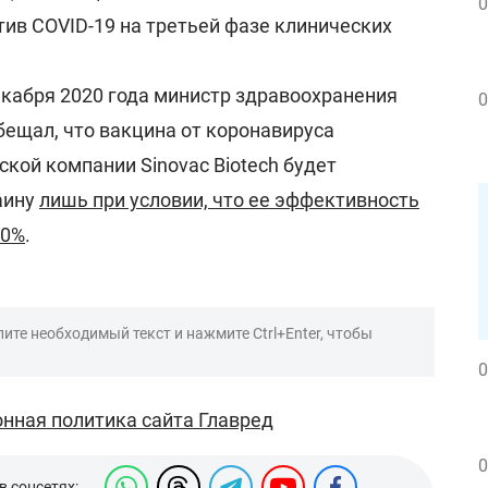
0
ив COVID-19 на третьей фазе клинических
екабря 2020 года министр здравоохранения
0
ещал, что вакцина от коронавируса
ской компании Sinovac Biotech будет
аину
лишь при условии, что ее эффективность
70%
.
ите необходимый текст и нажмите Ctrl+Enter, чтобы
0
нная политика сайта Главред
0
в соцсетях: