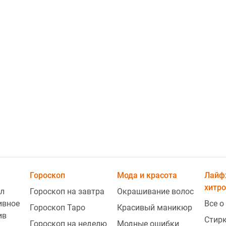
2
2
Гороскоп
Мода и красота
Лайф
хитро
л
Гороскоп на завтра
Окрашивание волос
ивное
Все о
Гороскоп Таро
Красивый маникюр
2
ив
Стир
Гороскоп на неделю
Модные ошибки