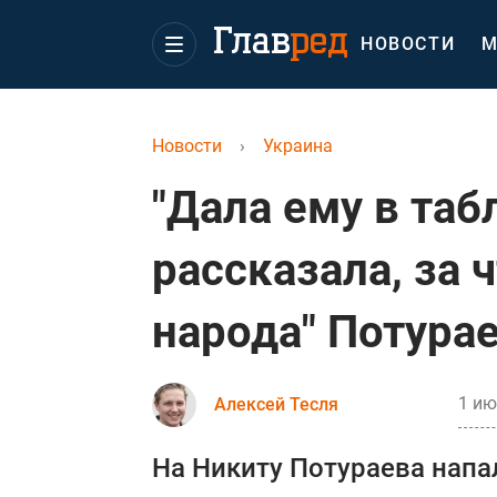
НОВОСТИ
М
Новости
›
Украина
"Дала ему в таб
рассказала, за ч
народа" Потура
1 ию
Алексей Тесля
На Никиту Потураева нап