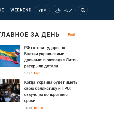
ОЕ
WEEKEND
+35°
УКР
ГЛАВНОЕ ЗА ДЕНЬ
Ещё
РФ готовит удары по
Балтии украинскими
дронами: в разведке Литвы
раскрыли детали
17:27
Мир
Когда Украина будет иметь
свою баллистику и ПРО:
озвучены конкретные
сроки
16:46
Война