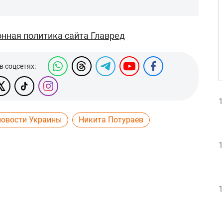
нная политика сайта Главред
в соцсетях:
1
новости Украины
Никита Потураев
1
1