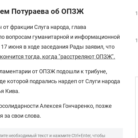
ием Потураева об ОПЗЖ
1
 от фракции Слуга народа, глава
по вопросам гуманитарной и информационной
1
17 июня в ходе заседания Рады заявил, что
акончится тогда, когда "расстреляют ОПЗЖ".
рламентарии от ОПЗЖ подошли к трибуне,
оде которой подрались нардеп от Слуги народа
я Кива.
росолидарности Алексея Гончаренко, позже
 за свои слова.
ите необходимый текст и нажмите Ctrl+Enter, чтобы