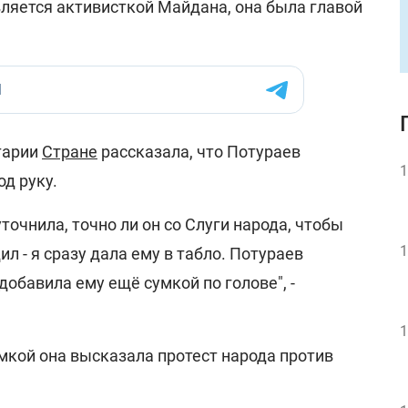
вляется активисткой Майдана, она была главой
тарии
Стране
рассказала, что Потураев
1
од руку.
уточнила, точно ли он со Слуги народа, чтобы
1
л - я сразу дала ему в табло. Потураев
обавила ему ещё сумкой по голове", -
1
мкой она высказала протест народа против