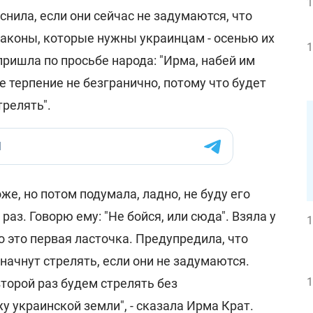
1
яснила, если они сейчас не задумаются, что
законы, которые нужны украинцам - осенью их
1
пришла по просьбе народа: "Ирма, набей им
е терпение не безгранично, потому что будет
трелять".
оже, но потом подумала, ладно, не буду его
раз. Говорю ему: "Не бойся, или сюда". Взяла у
1
о это первая ласточка. Предупредила, что
- начнут стрелять, если они не задумаются.
1
второй раз будем стрелять без
 украинской земли", - сказала Ирма Крат.