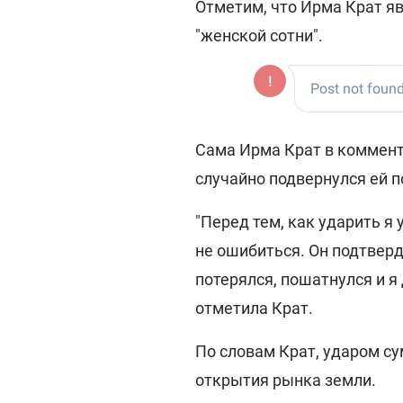
Отметим, что Ирма Крат я
"женской сотни".
Сама Ирма Крат в коммен
случайно подвернулся ей п
"Перед тем, как ударить я 
не ошибиться. Он подтверди
потерялся, пошатнулся и я д
отметила Крат.
По словам Крат, ударом су
открытия рынка земли.