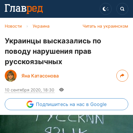
Новости
›
Украина
Читать на украинском
Украинцы высказались по
поводу нарушения прав
русскоязычных
Яна Катасонова
10 сентября 2020, 18:30
Подпишитесь
на нас в Google