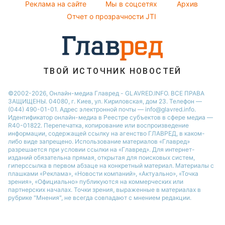
Реклама на сайте
Мы в соцсетях
Архив
Все о шоу-бизнесе
Максим Галкин
Новости Харькова
Отчет о прозрачности JTI
Настя Каменских
Виталий Козловский
Потап
ТВОЙ ИСТОЧНИК НОВОСТЕЙ
©2002-2026, Онлайн-медиа Главред - GLAVRED.INFO. ВСЕ ПРАВА
ЗАЩИЩЕНЫ. 04080, г. Киев, ул. Кириловская, дом 23. Телефон —
(044) 490-01-01. Адрес электронной почты — info@glavred.info.
Идентификатор онлайн-медиа в Реестре cубъектов в сфере медиа —
R40-01822.
Перепечатка, копирование или воспроизведение
информации, содержащей ссылку на агенство ГЛАВРЕД, в каком-
либо виде запрещено. Использование материалов «Главред»
разрешается при условии ссылки на «Главред». Для интернет-
изданий обязательна прямая, открытая для поисковых систем,
гиперссылка в первом абзаце на конкретный материал. Материалы с
плашками «Реклама», «Новости компаний», «Актуально», «Точка
зрения», «Официально» публикуются на коммерческих или
партнерских началах. Точки зрения, выраженные в материалах в
рубрике "Мнения", не всегда совпадают с мнением редакции.