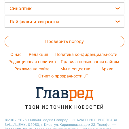
Салаты
Новости Житомира
Головоломки
Красивый маникюр
Синоптик
Виталий Козловский
Простые блюда
Новости Одессы
Тесты по картинке
Модные ошибки
Потап
Прогноз погоды
Легкие десерты
Лайфхаки и хитрости
Новости Харькова
Оптические иллюзии
Новости моды
София Ротару
Магнитные бури
Напитки
Новости Полтавы
Все о сале
Народные приметы
Ольга Сумская
Погода на сегодня
Праздничное меню
Новости Сум
Проверить погоду
Стирка
Все о шоу-бизнесе
Филипп Киркоров
Погода на завтра
Новости Черкассы
Уборка
O нас
Редакция
Политика конфиденциальности
Пылевая буря
Новости Ровно
Комнатные растения
Редакционная политика
Правила пользования сайтом
Реклама на сайте
Мы в соцсетях
Архив
Авто
Отчет о прозрачности JTI
ТВОЙ ИСТОЧНИК НОВОСТЕЙ
©2002-2026, Онлайн-медиа Главред - GLAVRED.INFO. ВСЕ ПРАВА
ЗАЩИЩЕНЫ. 04080, г. Киев, ул. Кириловская, дом 23. Телефон —