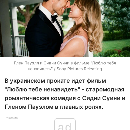
Глен Пауэлл и Сидни Суини в фильме "Люблю тебя
ненавидеть" / Sony Pictures Releasing
В украинском прокате идет фильм
"Люблю тебе ненавидеть" - старомодная
романтическая комедия с Сидни Суини и
Гленом Пауэлом в главных ролях.
Реклама
ad