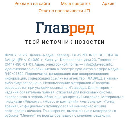
Новости Черкассы
Реклама на сайте
Мы в соцсетях
Архив
Все о шоу-бизнесе
Новости Тернополя
Отчет о прозрачности JTI
Новости Ровно
Новости Житомира
Новости Запорожья
ТВОЙ ИСТОЧНИК НОВОСТЕЙ
Новости Одессы
©2002-2026, Онлайн-медиа Главред - GLAVRED.INFO. ВСЕ ПРАВА
ЗАЩИЩЕНЫ. 04080, г. Киев, ул. Кириловская, дом 23. Телефон —
(044) 490-01-01. Адрес электронной почты — info@glavred.info.
Идентификатор онлайн-медиа в Реестре cубъектов в сфере медиа —
R40-01822.
Перепечатка, копирование или воспроизведение
информации, содержащей ссылку на агенство ГЛАВРЕД, в каком-
либо виде запрещено. Использование материалов «Главред»
разрешается при условии ссылки на «Главред». Для интернет-
изданий обязательна прямая, открытая для поисковых систем,
гиперссылка в первом абзаце на конкретный материал. Материалы с
плашками «Реклама», «Новости компаний», «Актуально», «Точка
зрения», «Официально» публикуются на коммерческих или
партнерских началах. Точки зрения, выраженные в материалах в
рубрике "Мнения", не всегда совпадают с мнением редакции.