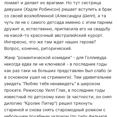
ломает и делает их врагами. Но тут сестрица
девушки (
Хэдли Робинсон
) решает вступить в брак
со своей возлюбленной (
Александра Шипп
), а та
чуть ли не с самого детсада именно с этим парнем
дружит и, естественно, пригласила его на свадьбу
на какой-то красочный австралийский курорт.
Интересно, что же там ждет наших героев?
Вопрос, конечно, риторический.
Жанр "романтической комедии" - для Голливуда
некогда едва ли не ключевой - в последние годы
как раз таки на больших представлен был слабо (и
в основном ушел на стриминги). Тем удивительнее
увидеть "Люблю тебя ненавидеть" в широком
прокате. Режиссер Уилл Глак, в последние годы
известный по детскому кино (в частности, он снял
дилогию "Кролик Питер") решил тряхнуть
стариной и снова снять старомодный ромком с
небольшим похабным уклоном (по типу фильмов