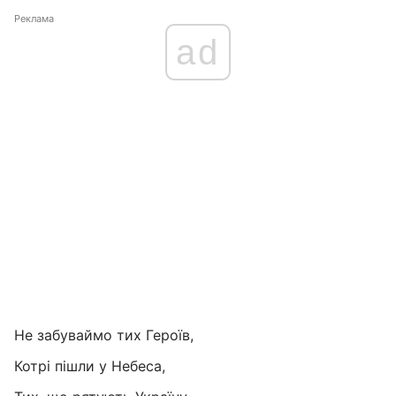
Реклама
ad
Не забуваймо тих Героїв,
Котрі пішли у Небеса,