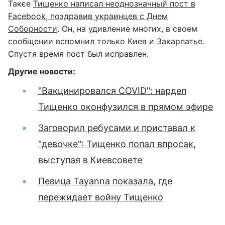
Такєе
Тищенко написал неоднозначный пост в
Facebook, поздравив украинцев с Днем
Соборности
. Он, на удивление многих, в своем
сообщении вспомнил только Киев и Закарпатье.
Спустя время пост был исправлен.
Другие новости:
"Вакцинировался COVID": нардеп
Тищенко оконфузился в прямом эфире
Заговорил ребусами и приставал к
"девочке": Тищенко попал впросак,
выступая в Киевсовете
Певица Tayanna показала, где
пережидает войну Тищенко