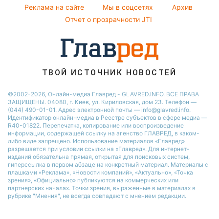
Советы от Андре Тана
Реклама на сайте
Мы в соцсетях
Архив
Авто
Новости Запорожья
Отчет о прозрачности JTI
ТВОЙ ИСТОЧНИК НОВОСТЕЙ
©2002-2026, Онлайн-медиа Главред - GLAVRED.INFO. ВСЕ ПРАВА
ЗАЩИЩЕНЫ. 04080, г. Киев, ул. Кириловская, дом 23. Телефон —
(044) 490-01-01. Адрес электронной почты — info@glavred.info.
Идентификатор онлайн-медиа в Реестре cубъектов в сфере медиа —
R40-01822.
Перепечатка, копирование или воспроизведение
информации, содержащей ссылку на агенство ГЛАВРЕД, в каком-
либо виде запрещено. Использование материалов «Главред»
разрешается при условии ссылки на «Главред». Для интернет-
изданий обязательна прямая, открытая для поисковых систем,
гиперссылка в первом абзаце на конкретный материал. Материалы с
плашками «Реклама», «Новости компаний», «Актуально», «Точка
зрения», «Официально» публикуются на коммерческих или
партнерских началах. Точки зрения, выраженные в материалах в
рубрике "Мнения", не всегда совпадают с мнением редакции.