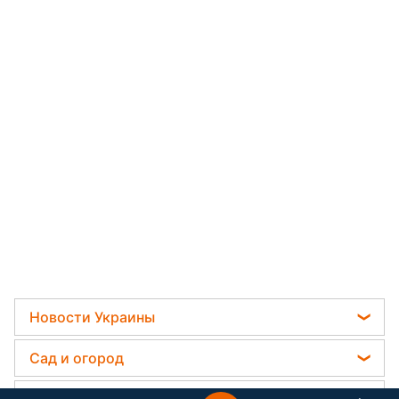
Новости Украины
Мобилизация
Сад и огород
Политика
Садовод назвал самое эффективное средство