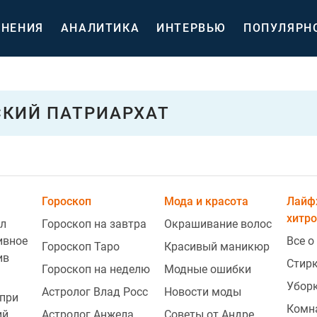
НЕНИЯ
АНАЛИТИКА
ИНТЕРВЬЮ
ПОПУЛЯРН
КИЙ ПАТРИАРХАТ
Гороскоп
Мода и красота
Лайф
хитро
л
Гороскоп на завтра
Окрашивание волос
ивное
Все о
Гороскоп Таро
Красивый маникюр
ив
Стир
Гороскоп на неделю
Модные ошибки
Убор
Астролог Влад Росс
Новости моды
при
Комн
ий
Астролог Анжела
Советы от Андре