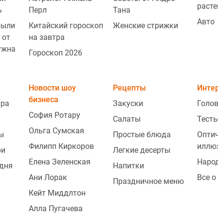
расте
ь
Перл
Тана
Авто
рыли
Китайский гороскоп
Женские стрижки
 от
на завтра
ужна
Гороскоп 2026
Новости шоу
Рецепты
Инте
бизнеса
тра
Закуски
Голо
София Ротару
Салаты
Тесты
Ольга Сумская
ы
Простые блюда
Опти
Филипп Киркоров
иллю
ри
Легкие десерты
Елена Зеленская
Наро
одня
Напитки
Ани Лорак
Все о
Праздничное меню
Кейт Миддлтон
Алла Пугачева