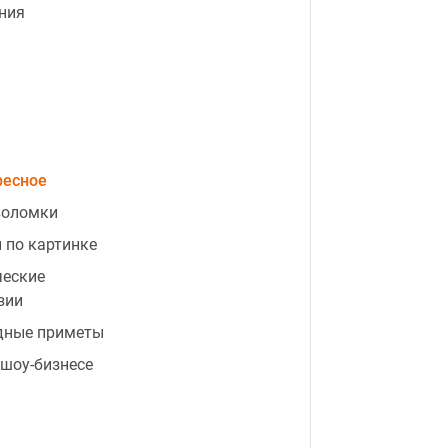
ния
ресное
воломки
 по картинке
ческие
зии
дные приметы
 шоу-бизнесе