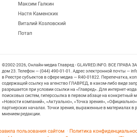
Максим Галкин
Настя Каменских
Виталий Козловский
Потап
©2002-2026, Онлайн-медиа Главред - GLAVRED.INFO. ВСЕ ПРАВА ЗА
дом 23. Телефон — (044) 490-01-01. Адрес электронной почты — in
в Реестре cубъектов в сфере медиа — R40-01822.
Перепечатка, ко
содержащей ссылку на агенство ГЛАВРЕД, в каком-либо виде зап
разрешается при условии ссылки на «Главред». Для интернет-изд
поисковых систем, гиперссылка в первом абзаце на конкретный 
«Новости компаний», «Актуально», «Точка зрения», «Официально
партнерских началах. Точки зрения, выраженные в материалах в р
мнением редакции.
равила пользования сайтом
Политика конфиденциально