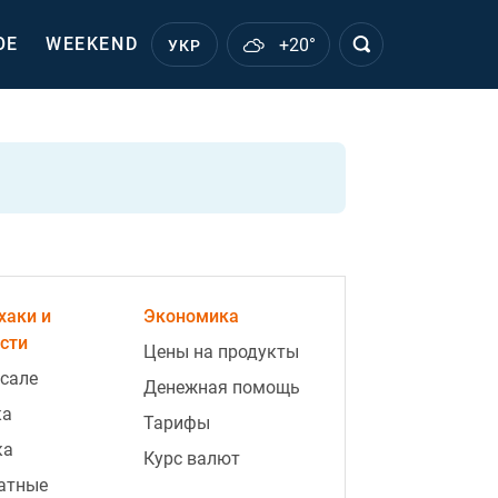
ОЕ
WEEKEND
+20°
УКР
хаки и
Экономика
сти
Цены на продукты
 сале
Денежная помощь
ка
Тарифы
ка
Курс валют
атные