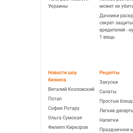
Украины
может их убит
Дачники раск
секрет защиты
вредителей - н
1 вещь
Новости шоу
Рецепты
бизнеса
Закуски
Виталий Козловский
Салаты
Потап
Простые блюд
София Ротару
Легкие десерт
Ольга Сумская
Напитки
Филипп Киркоров
Праздничное 