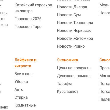
ь
Китайский гороскоп
Модн
Новости Днепра
на завтра
рыли
Ново
Новости Сум
 от
Гороскоп 2026
Новости Тернополя
ужна
Гороскоп Таро
Новости Черкассы
Новости Житомира
Новости Ровно
Лайфхаки и
Экономика
Сино
хитрости
Цены на продукты
Прогн
Все о сале
Денежная помощь
Магн
Уборка
а
Тарифы
Погод
Авто
ы
Курс валют
Погод
Стирка
Пыле
Комнатные
меню