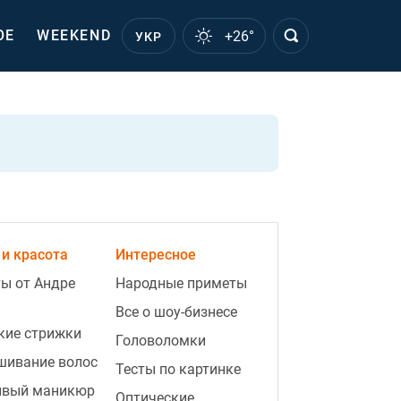
ОЕ
WEEKEND
+26°
УКР
и красота
Интересное
ы от Андре
Народные приметы
Все о шоу-бизнесе
кие стрижки
Головоломки
шивание волос
Тесты по картинке
ивый маникюр
Оптические