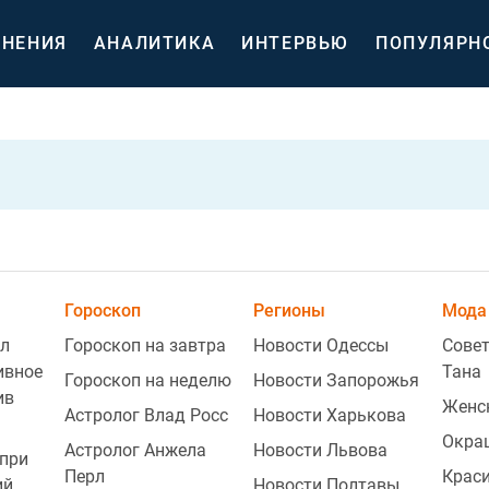
НЕНИЯ
АНАЛИТИКА
ИНТЕРВЬЮ
ПОПУЛЯРН
Гороскоп
Регионы
Мода 
л
Гороскоп на завтра
Новости Одессы
Совет
ивное
Тана
Гороскоп на неделю
Новости Запорожья
ив
Женс
Астролог Влад Росс
Новости Харькова
Окра
Астролог Анжела
Новости Львова
при
Перл
Крас
ий
Новости Полтавы