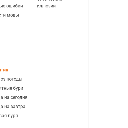
ые ошибки
иллюзии
сти моды
птик
оз погоды
итные бури
а на сегодня
а на завтра
вая буря