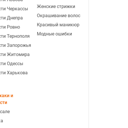
Женские стрижки
сти Черкассы
Окрашивание волос
сти Днепра
Красивый маникюр
сти Ровно
Модные ошибки
ти Тернополя
сти Запорожья
сти Житомира
сти Одессы
сти Харькова
хаки и
сти
 сале
ка