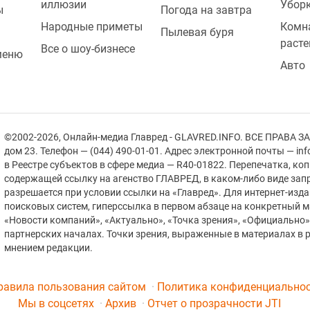
иллюзии
Убор
ы
Погода на завтра
Народные приметы
Комн
Пылевая буря
расте
Все о шоу-бизнесе
меню
Авто
©2002-2026, Онлайн-медиа Главред - GLAVRED.INFO. ВСЕ ПРАВА ЗА
дом 23. Телефон — (044) 490-01-01. Адрес электронной почты — in
в Реестре cубъектов в сфере медиа — R40-01822.
Перепечатка, ко
содержащей ссылку на агенство ГЛАВРЕД, в каком-либо виде зап
разрешается при условии ссылки на «Главред». Для интернет-изд
поисковых систем, гиперссылка в первом абзаце на конкретный 
«Новости компаний», «Актуально», «Точка зрения», «Официально
партнерских началах. Точки зрения, выраженные в материалах в р
мнением редакции.
равила пользования сайтом
Политика конфиденциально
Мы в соцсетях
Архив
Отчет о прозрачности JTI