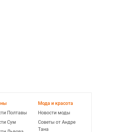
оны
Мода и красота
сти Полтавы
Новости моды
сти Сум
Советы от Андре
Тана
сти Львова