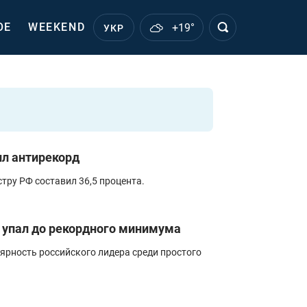
ОЕ
WEEKEND
+19°
УКР
ил антирекорд
тру РФ составил 36,5 процента.
а упал до рекордного минимума
лярность российского лидера среди простого