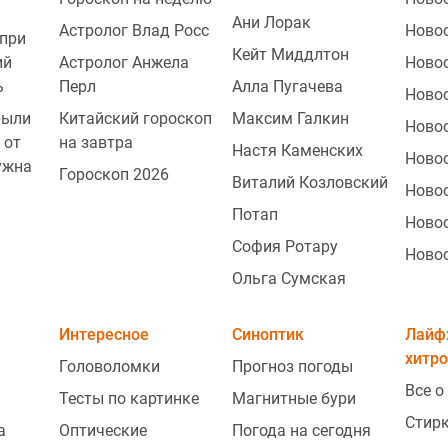
Ани Лорак
Астролог Влад Росс
Ново
при
Кейт Миддлтон
ий
Астролог Анжела
Ново
ь
Перл
Алла Пугачева
Ново
рыли
Китайский гороскоп
Максим Галкин
Новос
 от
на завтра
Настя Каменских
Ново
ужна
Гороскоп 2026
Виталий Козловский
Ново
Потап
Ново
София Ротару
Ново
Ольга Сумская
Интересное
Синоптик
Лайф
хитро
Головоломки
Прогноз погоды
Все о
Тесты по картинке
Магнитные бури
Стир
а
Оптические
Погода на сегодня