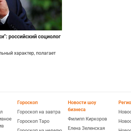
и": российский социолог
льный характер, полагает
Гороскоп
Новости шоу
Реги
бизнеса
л
Гороскоп на завтра
Ново
ивное
Филипп Киркоров
Гороскоп Таро
Ново
ив
Елена Зеленская
Гороскоп на неделю
Ново