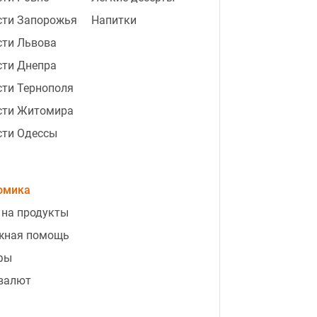
сти Запорожья
Напитки
сти Львова
сти Днепра
ти Тернополя
сти Житомира
сти Одессы
омика
 на продукты
жная помощь
фы
 валют