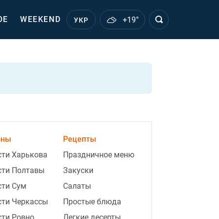
ОЕ
WEEKEND
+19°
УКР
оны
Рецепты
сти Харькова
Праздничное меню
сти Полтавы
Закуски
сти Сум
Салаты
сти Черкассы
Простые блюда
сти Ровно
Легкие десерты