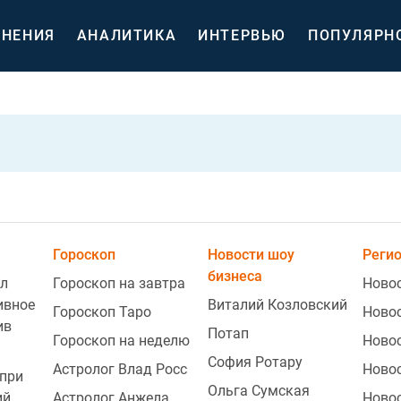
НЕНИЯ
АНАЛИТИКА
ИНТЕРВЬЮ
ПОПУЛЯРН
Гороскоп
Новости шоу
Реги
бизнеса
л
Гороскоп на завтра
Ново
ивное
Виталий Козловский
Гороскоп Таро
Ново
ив
Потап
Гороскоп на неделю
Ново
София Ротару
Астролог Влад Росс
Ново
при
Ольга Сумская
ий
Астролог Анжела
Ново