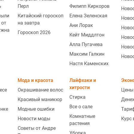
ь
Перл
Филипп Киркоров
Ново
рыли
Китайский гороскоп
Елена Зеленская
Ново
 от
на завтра
Ани Лорак
Ново
ужна
Гороскоп 2026
Кейт Миддлтон
Новос
Алла Пугачева
Ново
Максим Галкин
Ново
Настя Каменских
Мода и красота
Лайфхаки и
Экон
хитрости
есе
Окрашивание волос
Цены
Стирка
Красивый маникюр
Дене
Все о сале
инке
Модные ошибки
Тари
Комнатные
Новости моды
Курс
растения
Советы от Андре
Уборка