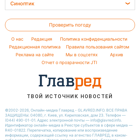
Цены на продукты
Легкие десерты
Синоптик
Новости Житомира
Авто
Елена Зеленская
Денежная помощь
Напитки
Новости Ровно
Прогноз погоды
Стирка
Ани Лорак
Тарифы
Праздничное меню
Проверить погоду
Магнитные бури
Комнатные растения
Кейт Миддлтон
Курс валют
Погода на сегодня
Алла Пугачева
O нас
Редакция
Политика конфиденциальности
Погода на завтра
Редакционная политика
Правила пользования сайтом
Максим Галкин
Реклама на сайте
Мы в соцсетях
Архив
Пылевая буря
Настя Каменских
Отчет о прозрачности JTI
ТВОЙ ИСТОЧНИК НОВОСТЕЙ
©2002-2026, Онлайн-медиа Главред - GLAVRED.INFO. ВСЕ ПРАВА
ЗАЩИЩЕНЫ. 04080, г. Киев, ул. Кириловская, дом 23. Телефон —
(044) 490-01-01. Адрес электронной почты — info@glavred.info.
Идентификатор онлайн-медиа в Реестре cубъектов в сфере медиа —
R40-01822.
Перепечатка, копирование или воспроизведение
информации, содержащей ссылку на агенство ГЛАВРЕД, в каком-