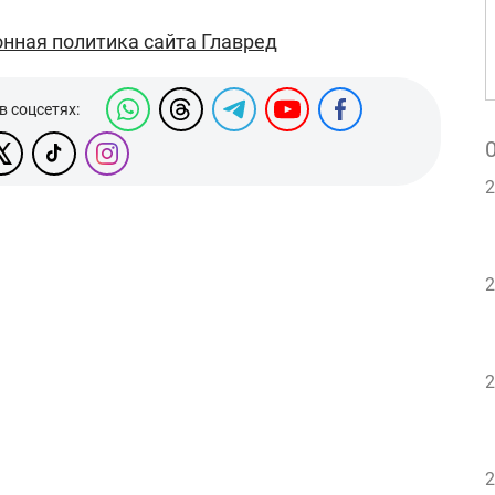
нная политика сайта Главред
в соцсетях:
2
2
2
2