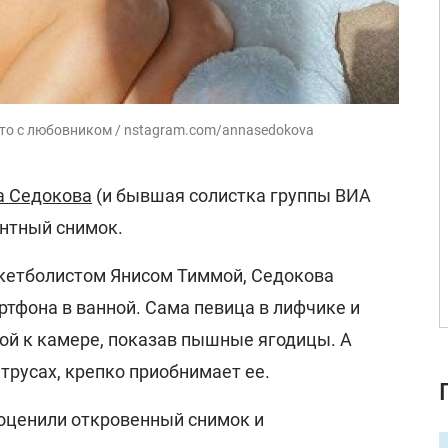
то с любовником / nstagram.com/annasedokova
а Седокова
(и бывшая солистка группы ВИА
антный снимок.
кетболистом Янисом Тиммой, Седокова
тфона в ванной. Сама певица в лифчике и
ной к камере, показав пышные ягодицы. А
 трусах, крепко приобнимает ее.
оценили откровенный снимок и