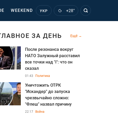
ОЕ
WEEKEND
+28°
УКР
ГЛАВНОЕ ЗА ДЕНЬ
Ещё
После резонанса вокруг
НАТО Залужный расставил
все точки над "i": что он
сказал
01:43
Политика
Уничтожить ОТРК
"Искандер" до запуска
чрезвычайно сложно:
"Флеш" назвал причину
22:17
Война