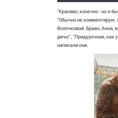
"Красиво, конечно - но я б
"Обычно не комментирую. Н
Волочковой. Браво, Анна, 
дичь!", "Придурочная, как 
написали они.