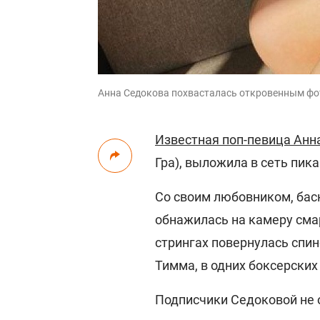
Анна Седокова похвасталась откровенным фо
Известная поп-певица Анн
Гра), выложила в сеть пик
Со своим любовником, бас
обнажилась на камеру смар
стрингах повернулась спи
Тимма, в одних боксерских
Подписчики Седоковой не 