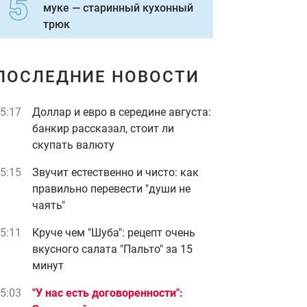
муке — старинный кухонный
трюк
ПОСЛЕДНИЕ НОВОСТИ
5:17
Доллар и евро в середине августа:
банкир рассказал, стоит ли
скупать валюту
5:15
Звучит естественно и чисто: как
правильно перевести "души не
чаять"
5:11
Круче чем "Шуба": рецепт очень
вкусного салата "Пальто" за 15
минут
5:03
"У нас есть договоренности":