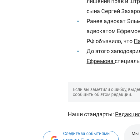
лишения прав и штр
сына Сергей Захаро
Ранее адвокат Эльм
адвокатом Ефремова
РФ объявило, что
Па
До этого заподозри
Ефремова
специаль
Если вы заметили ошибку, выдел
сообщить об этом редакции.
Наши стандарты:
Редакцио
Следите за событиями
Мы 
вместе с Главредом в