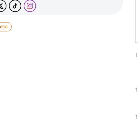
еса
1
1
1