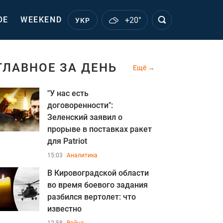
ОЕ
WEEKEND
+20°
УКР
ГЛАВНОЕ ЗА ДЕНЬ
Ещё
"У нас есть
договоренности":
Зеленский заявил о
прорыве в поставках ракет
для Patriot
15:03
Аналитика
В Кировоградской области
во время боевого задания
разбился вертолет: что
известно