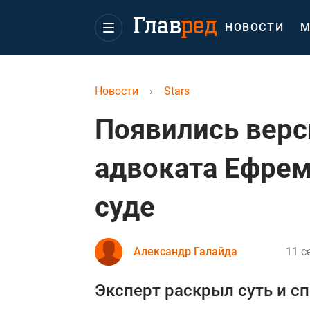
НОВОСТИ
М
Новости
›
Stars
Появились верс
адвоката Ефрем
суде
Александр Галайда
11 с
Эксперт раскрыл суть и с