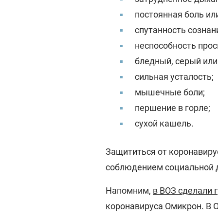
постоянная боль или
спутанность сознан
неспособность прос
бледный, серый или
сильная усталость;
мышечные боли;
першение в горле;
сухой кашель.
Защититься от коронавиру
соблюдением социальной 
Напомним,
в ВОЗ сделали 
коронавируса Омикрон.
В О