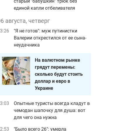
старый "бабушкин" трюк без
единой капли отбеливателя
06 августа, четверг
3:26
"Я не готов": муж путинистки
Валерии открестился от ее сына-
неудачника
На валютном рынке
грядут перемены:
сколько будут стоить
доллар и евро в
Украине
3:03
Опытные туристы всегда кладут в
чемодан шапочку для душа: вот
для чего она нужна
2:53
"Было всего 26": умерла