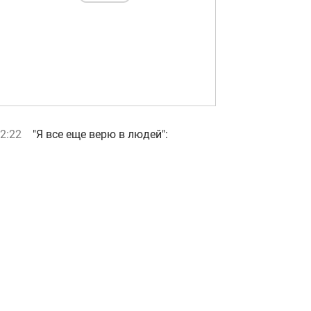
2:22
"Я все еще верю в людей":
Джамала призвала мир помочь
Украине во время войны
1:54
Грядки после чеснока и лука не
должны простаивать: что
посадить для второго урожая
1:47
"Мое место не в Малибу":
Бандерас назвал инфаркт лучшим
событием в жизни