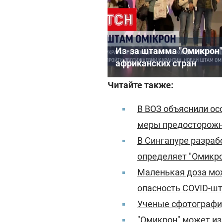
Из-за штамма "Омикрон" 
африканских стран
Читайте также:
В ВОЗ объяснили ос
меры предосторож
В Сингапуре разраб
определяет "Омикр
Маленькая доза мож
опасность COVID-ш
Ученые сфотографи
"Омикрон" может из