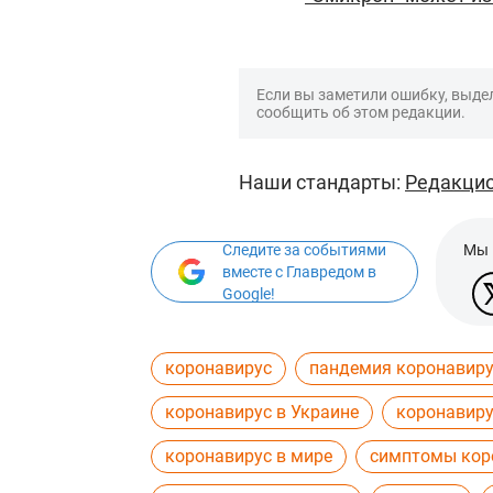
Если вы заметили ошибку, выдел
сообщить об этом редакции.
Наши стандарты:
Редакцио
Следите за событиями
Мы 
вместе с Главредом в
Google!
коронавирус
пандемия коронавир
коронавирус в Украине
коронавиру
коронавирус в мире
симптомы кор