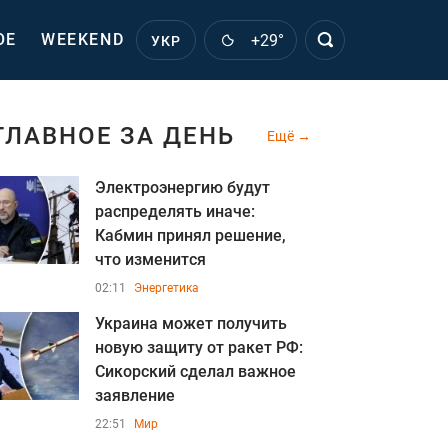
ОЕ
WEEKEND
+29°
УКР
ГЛАВНОЕ ЗА ДЕНЬ
Ещё
Электроэнергию будут
распределять иначе:
Кабмин принял решение,
что изменится
02:11
Энергетика
Украина может получить
новую защиту от ракет РФ:
Сикорский сделал важное
заявление
22:51
Мир