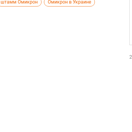
штамм Омикрон
Омикрон в Украине
2
2
2