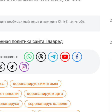
2
ите необходимый текст и нажмите Ctrl+Enter, чтобы
нная политика сайта Главред
2
в соцсетях:
уса
коронавирус симптомы
с новости
коронавирус карта
онавируса
коронавирус кашель