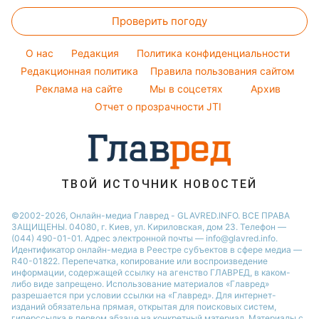
Головоломки
Женские стрижки
Максим Галкин
Простые блюда
Новости Днепра
Проверить погоду
Тесты по картинке
Окрашивание волос
Настя Каменских
Легкие десерты
Новости Тернополя
Оптические иллюзии
Красивый маникюр
Виталий Козловский
O нас
Редакция
Политика конфиденциальности
Напитки
Новости Житомира
Народные приметы
Редакционная политика
Правила пользования сайтом
Потап
Праздничное меню
Новости Одессы
Реклама на сайте
Мы в соцсетях
Архив
Все о шоу-бизнесе
София Ротару
Новости Харькова
Отчет о прозрачности JTI
Новости Полтавы
ТВОЙ ИСТОЧНИК НОВОСТЕЙ
©2002-2026, Онлайн-медиа Главред - GLAVRED.INFO. ВСЕ ПРАВА
ЗАЩИЩЕНЫ. 04080, г. Киев, ул. Кириловская, дом 23. Телефон —
(044) 490-01-01. Адрес электронной почты — info@glavred.info.
Идентификатор онлайн-медиа в Реестре cубъектов в сфере медиа —
R40-01822.
Перепечатка, копирование или воспроизведение
информации, содержащей ссылку на агенство ГЛАВРЕД, в каком-
либо виде запрещено. Использование материалов «Главред»
разрешается при условии ссылки на «Главред». Для интернет-
изданий обязательна прямая, открытая для поисковых систем,
гиперссылка в первом абзаце на конкретный материал. Материалы с