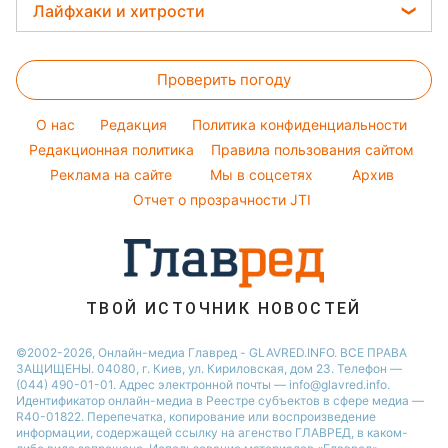
Прогноз погоды
Легкие десерты
Лайфхаки и хитрости
Оптические иллюзии
Настя Каменских
Новости Полтавы
Магнитные бури
Напитки
Все о сале
Народные приметы
Виталий Козловский
Новости Сум
Погода на сегодня
Праздничное меню
Проверить погоду
Уборка
Все о шоу-бизнесе
Потап
Новости Черкассы
Погода на завтра
Стирка
София Ротару
O нас
Редакция
Политика конфиденциальности
Пылевая буря
Авто
Редакционная политика
Правила пользования сайтом
Ольга Сумская
Реклама на сайте
Мы в соцсетях
Архив
Комнатные растения
Филипп Киркоров
Отчет о прозрачности JTI
ТВОЙ ИСТОЧНИК НОВОСТЕЙ
©2002-2026, Онлайн-медиа Главред - GLAVRED.INFO. ВСЕ ПРАВА
ЗАЩИЩЕНЫ. 04080, г. Киев, ул. Кириловская, дом 23. Телефон —
(044) 490-01-01. Адрес электронной почты — info@glavred.info.
Идентификатор онлайн-медиа в Реестре cубъектов в сфере медиа —
R40-01822.
Перепечатка, копирование или воспроизведение
информации, содержащей ссылку на агенство ГЛАВРЕД, в каком-