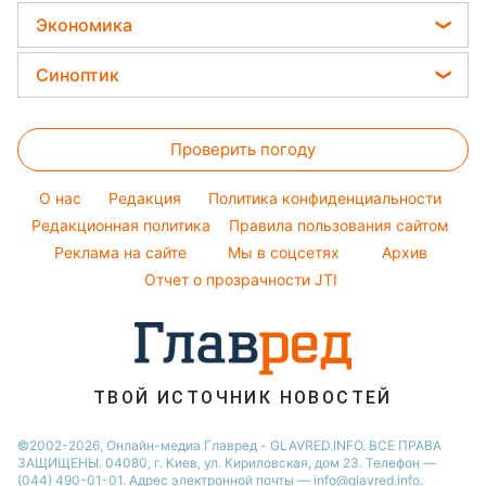
Салаты
Потап
Все о сале
Новости Харькова
Экономика
Простые блюда
София Ротару
Уборка
Новости Полтавы
Цены на продукты
Легкие десерты
Синоптик
Ольга Сумская
Авто
Новости Сум
Денежная помощь
Напитки
Филипп Киркоров
Прогноз погоды
Стирка
Новости Черкассы
Тарифы
Праздничное меню
Елена Зеленская
Проверить погоду
Магнитные бури
Комнатные растения
Новости Ровно
Курс валют
Ани Лорак
Погода на сегодня
Новости Львова
O нас
Редакция
Политика конфиденциальности
Кейт Миддлтон
Погода на завтра
Редакционная политика
Правила пользования сайтом
Новости Запорожья
Реклама на сайте
Мы в соцсетях
Архив
Пылевая буря
Новости Днепра
Отчет о прозрачности JTI
ТВОЙ ИСТОЧНИК НОВОСТЕЙ
©2002-2026, Онлайн-медиа Главред - GLAVRED.INFO. ВСЕ ПРАВА
ЗАЩИЩЕНЫ. 04080, г. Киев, ул. Кириловская, дом 23. Телефон —
(044) 490-01-01. Адрес электронной почты — info@glavred.info.