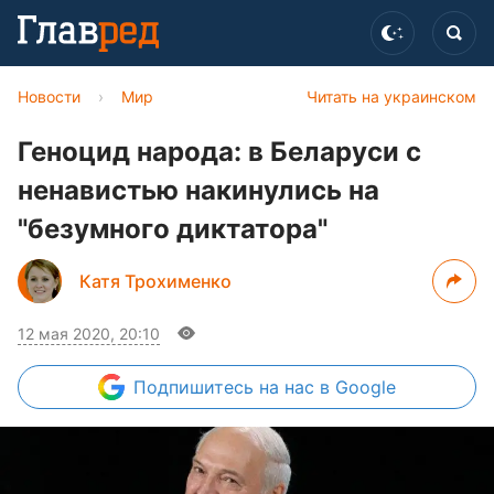
Новости
›
Мир
Читать на украинском
Геноцид народа: в Беларуси с
ненавистью накинулись на
"безумного диктатора"
Катя Трохименко
12 мая 2020, 20:10
Подпишитесь
на нас в Google