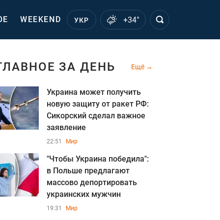
ОЕ
WEEKEND
+34°
УКР
ГЛАВНОЕ ЗА ДЕНЬ
Ещё
Украина может получить
новую защиту от ракет РФ:
Сикорский сделал важное
заявление
22:51
Мир
"Чтобы Украина победила":
в Польше предлагают
массово депортировать
украинских мужчин
19:31
Мир