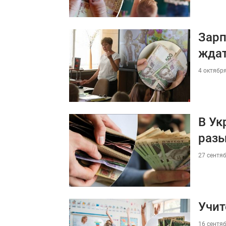
Зарп
жда
4 октября
В Ук
разы
27 сентяб
Учит
16 сентяб