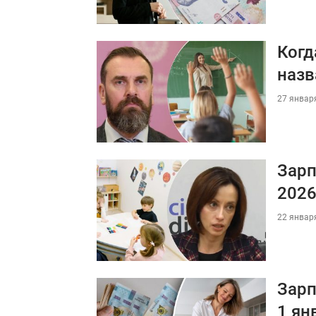
Когд
назв
27 января
Зарп
2026
22 января
Зарп
1 ян