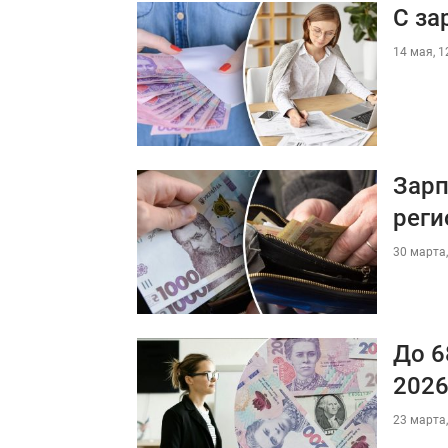
С за
14 мая, 1
Зарп
реги
30 марта,
До 6
2026
23 марта,