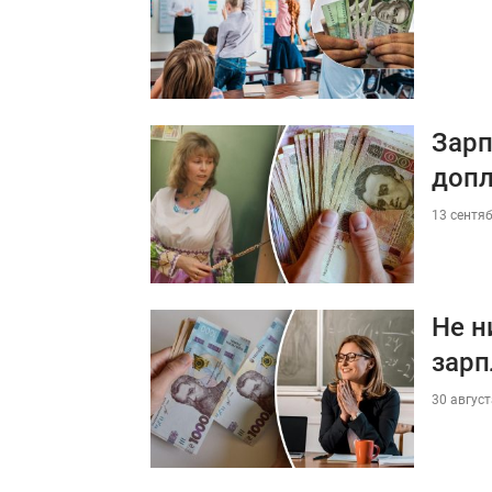
Зарп
допл
13 сентяб
Не н
зарп
30 август