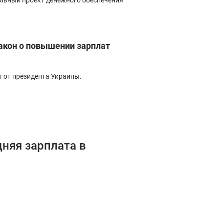
льный проект денежного обеспечения
акон о повышении зарплат
ит от президента Украины.
няя зарплата в