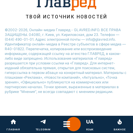
ТВОЙ ИСТОЧНИК НОВОСТЕЙ
©2002-2026, Онлайн-медиа Главред - GLAVRED.INFO. ВСЕ ПРАВА
ЗАЩИЩЕНЫ. 04080, г. Киев, ул. Кириловская, дом 23. Телефон —
(044) 490-01-01. Адрес электронной почты — info@glavred.info.
Идентификатор онлайн-медиа в Реестре cубъектов в сфере медиа —
R40-01822.
Перепечатка, копирование или воспроизведение
информации, содержащей ссылку на агенство ГЛАВРЕД, в каком-
либо виде запрещено. Использование материалов «Главред»
разрешается при условии ссылки на «Главред». Для интернет-
изданий обязательна прямая, открытая для поисковых систем,
гиперссылка в первом абзаце на конкретный материал. Материалы с
плашками «Реклама», «Новости компаний», «Актуально», «Точка
зрения», «Официально» публикуются на коммерческих или
партнерских началах. Точки зрения, выраженные в материалах в
рубрике "Мнения", не всегда совпадают с мнением редакции.
ГЛАВНАЯ
TELEGRAM
ЯЗЫК
ВАЖНОЕ