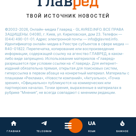
Новости Одессы
Новости Ровно
ТВОЙ ИСТОЧНИК НОВОСТЕЙ
Новости Запорожья
©2002-2026, Онлайн-медиа Главред - GLAVRED.INFO. ВСЕ ПРАВА
ЗАЩИЩЕНЫ. 04080, г. Киев, ул. Кириловская, дом 23. Телефон —
(044) 490-01-01. Адрес электронной почты — info@glavred.info.
Идентификатор онлайн-медиа в Реестре cубъектов в сфере медиа —
R40-01822.
Перепечатка, копирование или воспроизведение
информации, содержащей ссылку на агенство ГЛАВРЕД, в каком-
либо виде запрещено. Использование материалов «Главред»
разрешается при условии ссылки на «Главред». Для интернет-
изданий обязательна прямая, открытая для поисковых систем,
гиперссылка в первом абзаце на конкретный материал. Материалы с
плашками «Реклама», «Новости компаний», «Актуально», «Точка
зрения», «Официально» публикуются на коммерческих или
партнерских началах. Точки зрения, выраженные в материалах в
рубрике "Мнения", не всегда совпадают с мнением редакции.
ГЛАВНАЯ
TELEGRAM
ЯЗЫК
ВАЖНОЕ