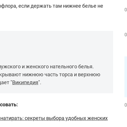
офлора, если держать там нижнее белье не
0
0
мужского и женского нательного белья.
крывают нижнюю часть торса и верхнюю
ает "
Википедия
".
совать:
0
 натирать: секреты выбора удобных женских