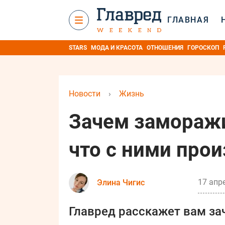
ГЛАВНАЯ
STARS
МОДА И КРАСОТА
ОТНОШЕНИЯ
ГОРОСКОП
Новости
›
Жизнь
Зачем заморажи
что с ними про
17 апре
Элина Чигис
Главред расскажет вам за