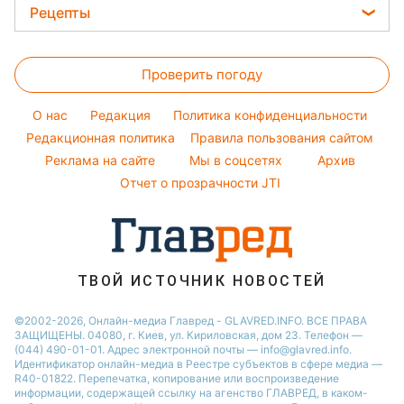
Новости Тернополя
Головоломки
Советы от Андре Тана
Рецепты
Ани Лорак
Новости Запорожья
Тесты по картинке
Женские стрижки
Закуски
Кейт Миддлтон
Новости Житомира
Оптические иллюзии
Окрашивание волос
Проверить погоду
Салаты
Алла Пугачева
Новости Одессы
Народные приметы
Простые блюда
Максим Галкин
O нас
Редакция
Политика конфиденциальности
Все о шоу-бизнесе
Легкие десерты
Редакционная политика
Настя Каменских
Правила пользования сайтом
Реклама на сайте
Мы в соцсетях
Архив
Напитки
Виталий Козловский
Отчет о прозрачности JTI
Праздничное меню
Потап
София Ротару
Ольга Сумская
ТВОЙ ИСТОЧНИК НОВОСТЕЙ
©2002-2026, Онлайн-медиа Главред - GLAVRED.INFO. ВСЕ ПРАВА
ЗАЩИЩЕНЫ. 04080, г. Киев, ул. Кириловская, дом 23. Телефон —
(044) 490-01-01. Адрес электронной почты — info@glavred.info.
Идентификатор онлайн-медиа в Реестре cубъектов в сфере медиа —
R40-01822.
Перепечатка, копирование или воспроизведение
информации, содержащей ссылку на агенство ГЛАВРЕД, в каком-