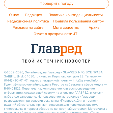
Простые блюда
Новости Днепра
Проверить погоду
Тесты по картинке
Окрашивание волос
Настя Каменских
Легкие десерты
Новости Тернополя
Оптические иллюзии
Красивый маникюр
Виталий Козловский
O нас
Редакция
Политика конфиденциальности
Напитки
Новости Житомира
Народные приметы
Редакционная политика
Правила пользования сайтом
Потап
Праздничное меню
Новости Одессы
Реклама на сайте
Мы в соцсетях
Архив
Все о шоу-бизнесе
София Ротару
Новости Харькова
Отчет о прозрачности JTI
Новости Полтавы
ТВОЙ ИСТОЧНИК НОВОСТЕЙ
©2002-2026, Онлайн-медиа Главред - GLAVRED.INFO. ВСЕ ПРАВА
ЗАЩИЩЕНЫ. 04080, г. Киев, ул. Кириловская, дом 23. Телефон —
(044) 490-01-01. Адрес электронной почты — info@glavred.info.
Идентификатор онлайн-медиа в Реестре cубъектов в сфере медиа —
R40-01822.
Перепечатка, копирование или воспроизведение
информации, содержащей ссылку на агенство ГЛАВРЕД, в каком-
либо виде запрещено. Использование материалов «Главред»
разрешается при условии ссылки на «Главред». Для интернет-
изданий обязательна прямая, открытая для поисковых систем,
гиперссылка в первом абзаце на конкретный материал. Материалы с
плашками «Реклама», «Новости компаний», «Актуально», «Точка