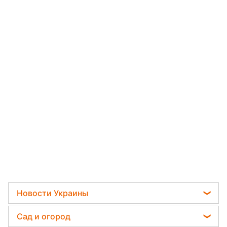
Новости Украины
Телеграм новости Украины
Сад и огород