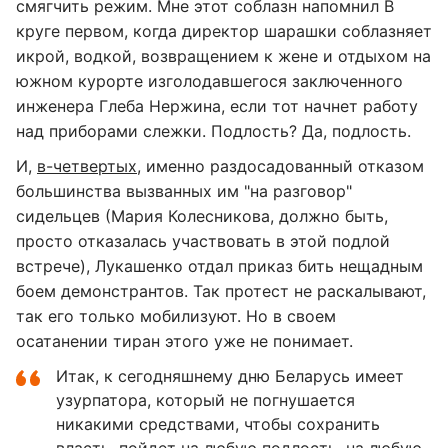
смягчить режим. Мне этот соблазн напомнил В
круге первом, когда директор шарашки соблазняет
икрой, водкой, возвращением к жене и отдыхом на
южном курорте изголодавшегося заключенного
инженера Глеба Нержина, если тот начнет работу
над приборами слежки. Подлость? Да, подлость.
И,
в-четвертых
, именно раздосадованный отказом
большинства вызванных им "на разговор"
сидельцев (Мария Колесникова, должно быть,
просто отказалась участвовать в этой подлой
встрече), Лукашенко отдал приказ бить нещадным
боем демонстрантов. Так протест не раскалывают,
так его только мобилизуют. Но в своем
осатанении тиран этого уже не понимает.
Итак, к сегодняшнему дню Беларусь имеет
узурпатора, который не погнушается
никакими средствами, чтобы сохранить