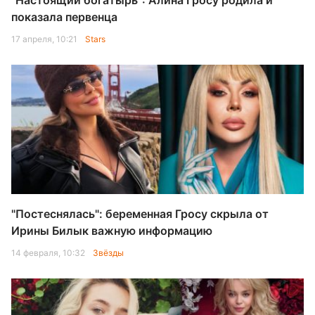
"Настоящий богатырь": Алина Гросу родила и
показала первенца
17 апреля, 10:21
Stars
"Постеснялась": беременная Гросу скрыла от
Ирины Билык важную информацию
14 февраля, 10:32
Звёзды