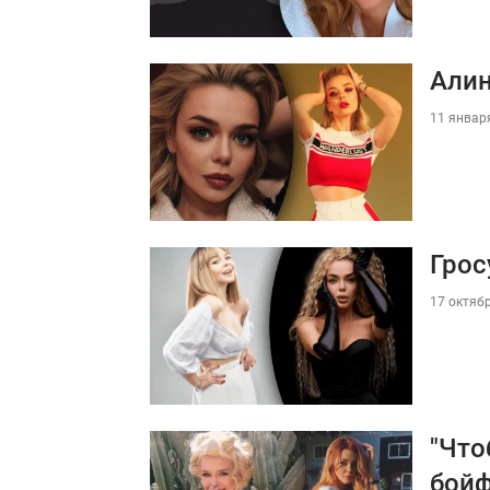
Алин
11 января
Грос
17 октябр
"Что
бой