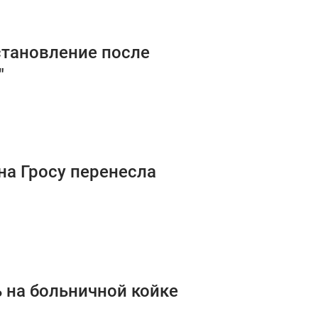
становление после
"
ина Гросу перенесла
 на больничной койке