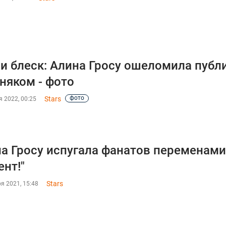
и блеск: Алина Гросу ошеломила пуб
няком - фото
фото
Stars
 2022, 00:25
а Гросу испугала фанатов переменами
ент!"
Stars
я 2021, 15:48