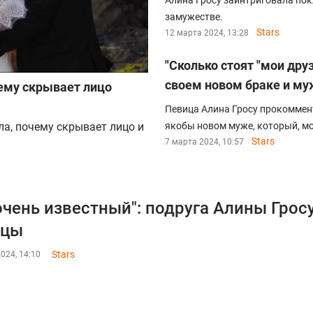
Алина Гросу заинтриговала пок
замужестве.
Stars
12 марта 2024, 13:28
"Сколько стоят "мои друз
своем новом браке и му
чему скрывает лицо
Певица Алина Гросу прокоммент
ла, почему скрывает лицо и
якобы новом муже, который, мол
Stars
7 марта 2024, 10:57
очень известный": подруга Алины Грос
ицы
Stars
024, 14:10