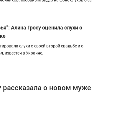
лонников любовным видео на фоне слухов о ее
ья": Алина Гросу оценила слухи о
же
ировала слухи о своей второй свадьбе и о
, известен в Украине.
у рассказала о новом муже