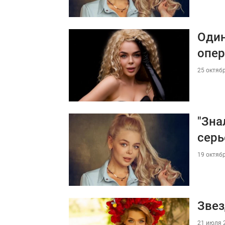
Один
опер
25 октябр
"Зна
серь
19 октябр
Звез
21 июля 2