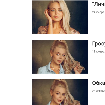
"Лич
24 феврал
Грос
13 феврал
Обка
24 декабр