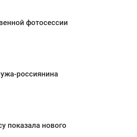
овенной фотосессии
 мужа-россиянина
су показала нового