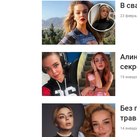
В св
23 феврал
Алин
секр
19 января
Без 
трав
14 января