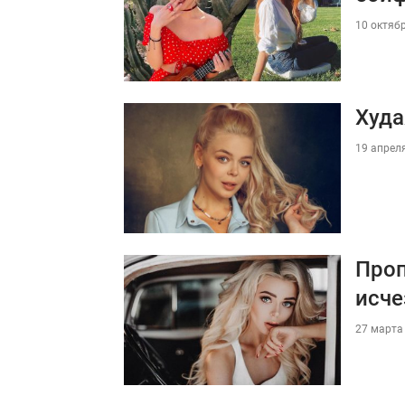
10 октябр
Худа
19 апреля
Проп
исче
27 марта 