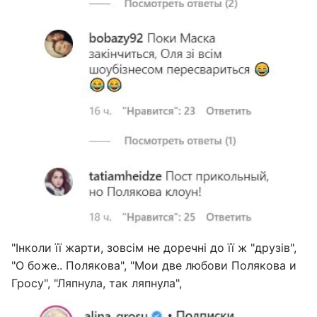
"Інколи її жарти, зовсім не доречні до її ж "друзів",
"О боже.. Полякова", "Мои две любови Полякова и
Гросу", "Ляпнула, так ляпнула",