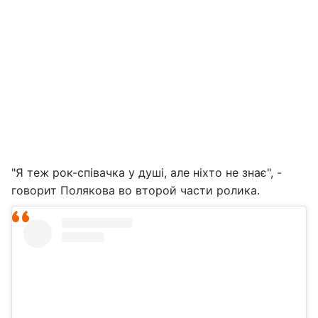
"Я теж рок-співачка у душі, але ніхто не знає", -
говорит Полякова во второй части ролика.