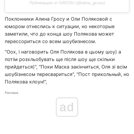
Публикация от GROSU (@alina_grosu)
Поклонники Алина Гросу и Оли Поляковой с
юмором отнеслись к ситуации, но некоторые
заметили, что до конца шоу Полякова может
перессориться со всем шоубизнесом.
"Оох, і наговорить Оля Полякова в цьому шоу) а
потім розхльобувать ще після шоу ще скільки
прийдеться)", "Поки Маска закінчиться, Оля зі всім
шоубізнесом пересвариться", "Пост прикольный, но
Полякова клоун!",
Реклама
ad