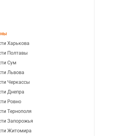
оны
сти Харькова
сти Полтавы
сти Сум
сти Львова
сти Черкассы
сти Днепра
сти Ровно
ти Тернополя
сти Запорожья
сти Житомира