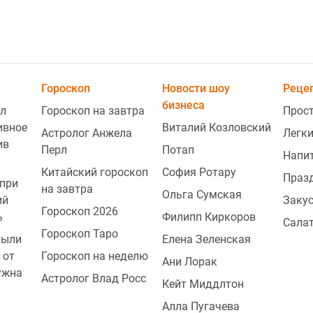
Гороскоп
Новости шоу
Реце
бизнеса
л
Гороскоп на завтра
Прос
ивное
Виталий Козловский
Астролог Анжела
Легки
ив
Перл
Потап
Напи
Китайский гороскоп
София Ротару
Праз
при
на завтра
Ольга Сумская
ий
Заку
Гороскоп 2026
ь
Филипп Киркоров
Сала
Гороскоп Таро
рыли
Елена Зеленская
 от
Гороскоп на неделю
Ани Лорак
ужна
Астролог Влад Росс
Кейт Миддлтон
Алла Пугачева