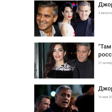
Джор
3 августа
"Там
росс
27 октябр
Джор
16 мая 20