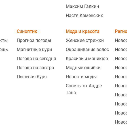
Максим Галкин
Настя Каменских
Синоптик
Мода и красота
Реги
укты
Прогноз погоды
Женские стрижки
Ново
ощь
Магнитные бури
Окрашивание волос
Ново
Погода на сегодня
Красивый маникюр
Ново
Погода на завтра
Модные ошибки
Ново
Пылевая буря
Новости моды
Ново
Советы от Андре
Ново
Тана
Ново
Новос
Ново
Ново