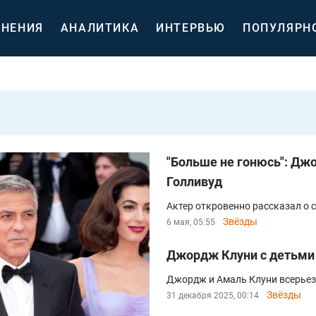
НЕНИЯ
АНАЛИТИКА
ИНТЕРВЬЮ
ПОПУЛЯРН
"Больше не гонюсь": Дж
Голливуд
Актер откровенно рассказал о 
Звёзды
6 мая, 05:55
Джордж Клуни с детьми 
Джордж и Амаль Клуни всерьез
Звёзды
31 декабря 2025, 00:14