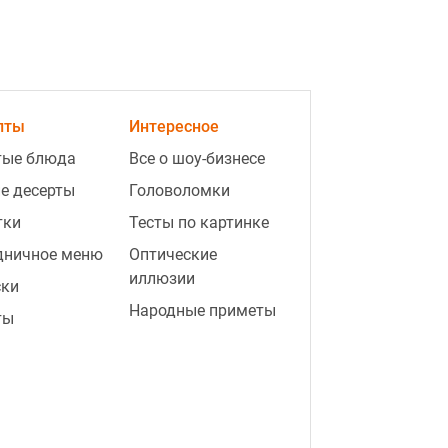
пты
Интересное
тые блюда
Все о шоу-бизнесе
е десерты
Головоломки
тки
Тесты по картинке
дничное меню
Оптические
иллюзии
ски
Народные приметы
ты