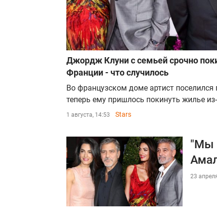
Джордж Клуни с семьей срочно поки
Франции - что случилось
Во французском доме артист поселился 
теперь ему пришлось покинуть жилье из
Stars
1 августа, 14:53
"Мы 
Ама
23 апреля