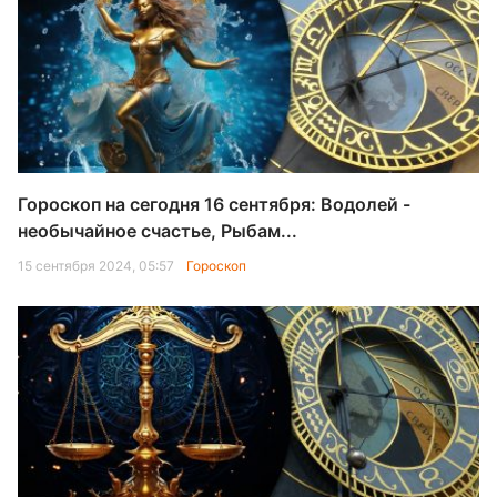
Гороскоп на сегодня 16 сентября: Водолей -
необычайное счастье, Рыбам...
15 сентября 2024, 05:57
Гороскоп