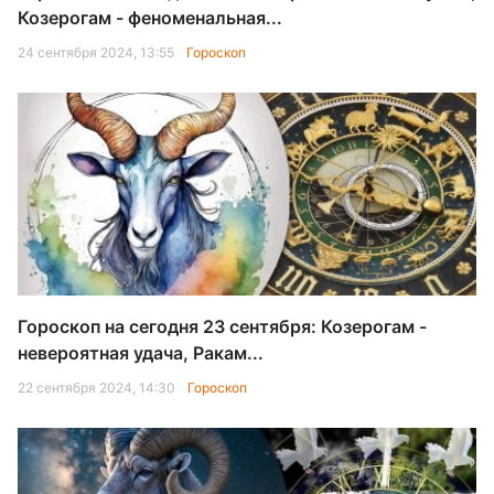
Козерогам - феноменальная...
24 сентября 2024, 13:55
Гороскоп
Гороскоп на сегодня 23 сентября: Козерогам -
невероятная удача, Ракам...
22 сентября 2024, 14:30
Гороскоп