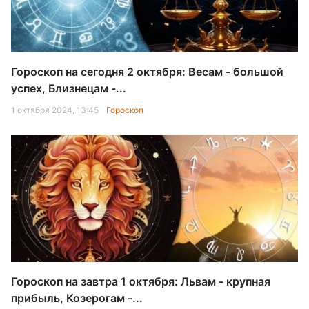
Гороскоп на сегодня 2 октября: Весам - большой
успех, Близнецам -...
1 октября 2024, 13:45
Гороскоп
Гороскоп на завтра 1 октября: Львам - крупная
прибыль, Козерогам -...