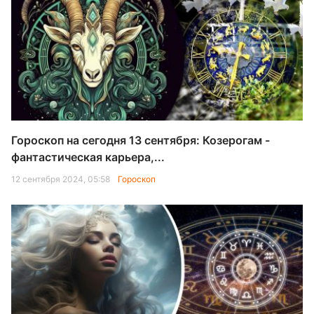
Гороскоп на сегодня 13 сентября: Козерогам -
фантастическая карьера,...
12 сентября 2024, 05:58
Гороскоп