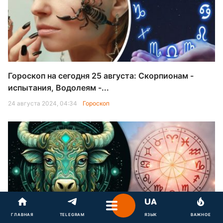
Гороскоп на сегодня 25 августа: Скорпионам -
испытания, Водолеям -...
24 августа 2024, 04:34
Гороскоп
ГЛАВНАЯ
TELEGRAM
ЯЗЫК
ВАЖНОЕ