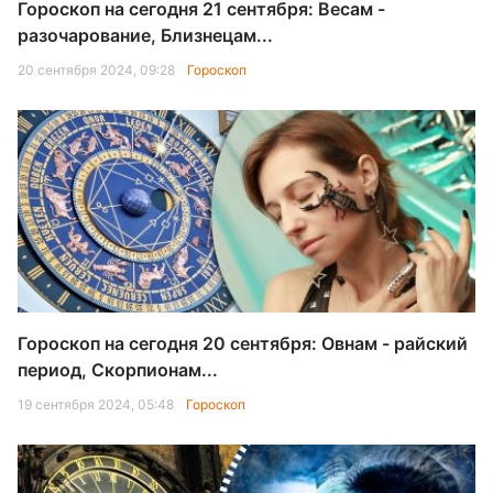
Гороскоп на сегодня 21 сентября: Весам -
разочарование, Близнецам...
20 сентября 2024, 09:28
Гороскоп
Гороскоп на сегодня 20 сентября: Овнам - райский
период, Скорпионам...
19 сентября 2024, 05:48
Гороскоп