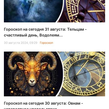
Гороскоп на сегодня 31 августа: Тельцам -
счастливый день, Водолеям...
30 августа 2024, 09:29
Гороскоп
Гороскоп на сегодня 30 августа: Овнам -