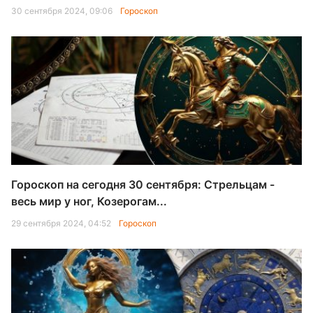
30 сентября 2024, 09:06
Гороскоп
Гороскоп на сегодня 30 сентября: Стрельцам -
весь мир у ног, Козерогам...
29 сентября 2024, 04:52
Гороскоп