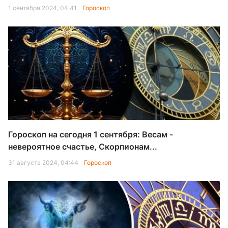
1 сентября 2024, 04:41
Гороскоп
Гороскоп на сегодня 1 сентября: Весам -
невероятное счастье, Скорпионам...
31 августа 2024, 04:44
Гороскоп