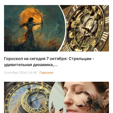
Гороскоп на сегодня 7 октября: Стрельцам -
удивительная динамика,...
6 октября 2024, 04:48
Гороскоп