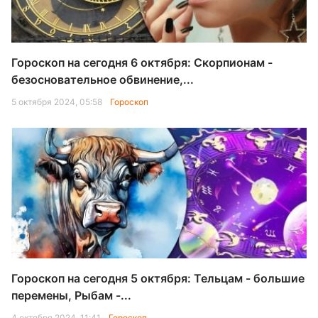
Гороскоп на сегодня 6 октября: Скорпионам -
безосновательное обвинение,...
5 октября 2024, 05:58
Гороскоп
Гороскоп на сегодня 5 октября: Тельцам - большие
перемены, Рыбам -...
4 октября 2024, 11:41
Гороскоп