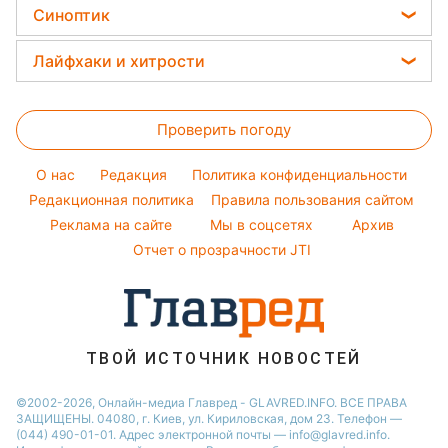
Виталий Козловский
Головоломки
Новости Житомира
Синоптик
Простые блюда
Потап
Тесты по картинке
Новости Харькова
Прогноз погоды
Легкие десерты
Лайфхаки и хитрости
София Ротару
Оптические иллюзии
Новости Одессы
Магнитные бури
Напитки
Ольга Сумская
Все о сале
Народные приметы
Новости Полтавы
Погода на сегодня
Праздничное меню
Проверить погоду
Стирка
Все о шоу-бизнесе
Новости Сум
Погода на завтра
Уборка
Новости Черкассы
O нас
Редакция
Политика конфиденциальности
Пылевая буря
Комнатные растения
Редакционная политика
Правила пользования сайтом
Новости Ровно
Реклама на сайте
Мы в соцсетях
Архив
Авто
Новости Запорожья
Отчет о прозрачности JTI
ТВОЙ ИСТОЧНИК НОВОСТЕЙ
©2002-2026, Онлайн-медиа Главред - GLAVRED.INFO. ВСЕ ПРАВА
ЗАЩИЩЕНЫ. 04080, г. Киев, ул. Кириловская, дом 23. Телефон —
(044) 490-01-01. Адрес электронной почты — info@glavred.info.