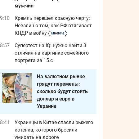
мужчин
9:10
Кремль перешел красную черту:
Невзлин о том, как РФ втягивает
КНДР в войну
мнение
8:57
Супертест на IQ: нужно найти 3
отличия на картинке семейного
портрета за 15 с
На валютном рынке
грядут перемены:
сколько будут стоить
доллар и евро в
Украине
8:41
Украинцы в Китае спасли рыжего
котенка, которого бросили
умирать на дороге