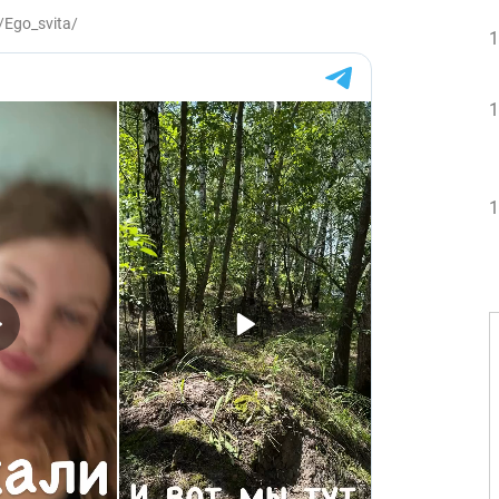
/Ego_svita/
1
1
1