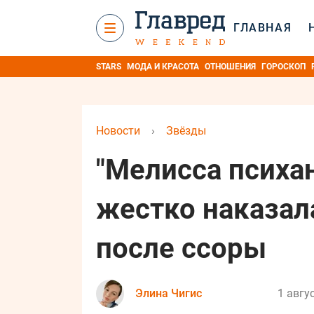
ГЛАВНАЯ
STARS
МОДА И КРАСОТА
ОТНОШЕНИЯ
ГОРОСКОП
Новости
›
Звёзды
"Мелисса психан
жестко наказал
после ссоры
Элина Чигис
1 авгу