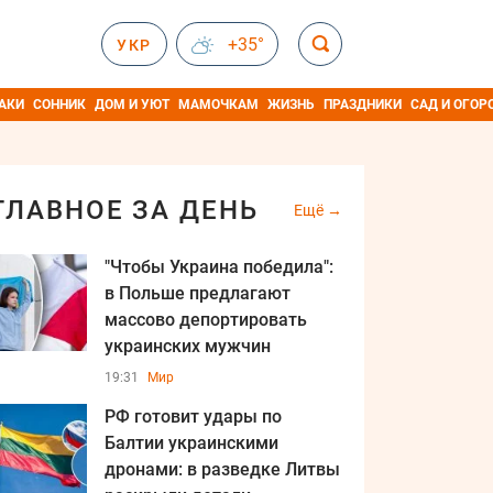
+35°
УКР
АКИ
СОННИК
ДОМ И УЮТ
МАМОЧКАМ
ЖИЗНЬ
ПРАЗДНИКИ
САД И ОГОР
ГЛАВНОЕ ЗА ДЕНЬ
Ещё
"Чтобы Украина победила":
в Польше предлагают
массово депортировать
украинских мужчин
19:31
Мир
РФ готовит удары по
Балтии украинскими
дронами: в разведке Литвы