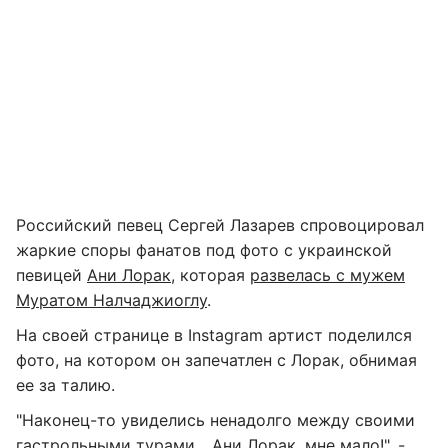
Российский певец Сергей Лазарев спровоцировал
жаркие споры фанатов под фото с украинской
певицей
Ани Лорак
, которая
развелась с мужем
Муратом Налчаджиоглу
.
На своей странице в Instagram артист поделился
фото, на котором он запечатлен с Лорак, обнимая
ее за талию.
"Наконец-то увиделись ненадолго между своими
гастрольными турами...
Ани Лорак
, мне мало!", -