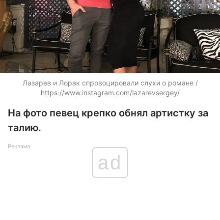
Лазарев и Лорак спровоцировали слухи о романе /
https://www.instagram.com/lazarevsergey/
На фото певец крепко обнял артистку за
талию.
Реклама
ad