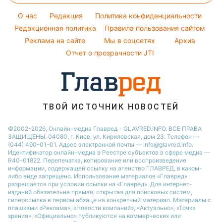
Модные ошибки
Настя Каменских
Новости Сум
O нас
Редакция
Политика конфиденциальности
Новости моды
Виталий Козловский
Новости Черкассы
Редакционная политика
Правила пользования сайтом
Советы от Андре Тана
Реклама на сайте
Мы в соцсетях
Архив
Новости Львова
Отчет о прозрачности JTI
Новости Ровно
Новости Днепра
Новости Запорожья
Новости Тернополя
ТВОЙ ИСТОЧНИК НОВОСТЕЙ
Новости Житомира
©2002-2026, Онлайн-медиа Главред - GLAVRED.INFO. ВСЕ ПРАВА
ЗАЩИЩЕНЫ. 04080, г. Киев, ул. Кириловская, дом 23. Телефон —
Новости Одессы
(044) 490-01-01. Адрес электронной почты — info@glavred.info.
Идентификатор онлайн-медиа в Реестре cубъектов в сфере медиа —
R40-01822.
Перепечатка, копирование или воспроизведение
информации, содержащей ссылку на агенство ГЛАВРЕД, в каком-
либо виде запрещено. Использование материалов «Главред»
разрешается при условии ссылки на «Главред». Для интернет-
изданий обязательна прямая, открытая для поисковых систем,
гиперссылка в первом абзаце на конкретный материал. Материалы с
плашками «Реклама», «Новости компаний», «Актуально», «Точка
зрения», «Официально» публикуются на коммерческих или