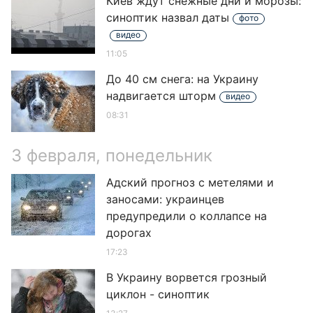
Киев ждут снежные дни и морозы:
синоптик назвал даты
фото
видео
11:05
До 40 см снега: на Украину
надвигается шторм
видео
08:31
3 февраля, понедельник
Адский прогноз с метелями и
заносами: украинцев
предупредили о коллапсе на
дорогах
17:23
В Украину ворвется грозный
циклон - синоптик