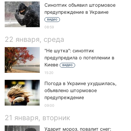
Синоптик объявил штормовое
предупреждение в Украине
видео
08:59
22 января, среда
"Не шутка": синоптик
предупредила о потеплении в
Киеве
видео
15:20
Погода в Украине ухудшилась,
объявлено штормовое
предупреждение
09:00
21 января, вторник
Ударит мороз, повалит снег: