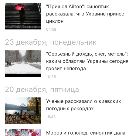
"Пришел Ailton": синоптик
рассказала, что Украине принес
циклон
04:58
23 декабря, понедельник
"Серьезный дождь, снег, метель":
каким областям Украины сегодня
грозит непогода
10:35
20 декабря, пятница
Ученые рассказали о киевских
погодных рекордах
15:46
Мороз и гололед: синоптик дала