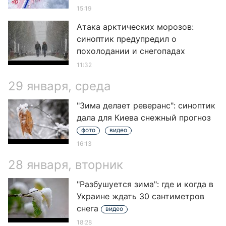
15:19
Атака арктических морозов:
синоптик предупредил о
похолодании и снегопадах
11:32
29 января, среда
"Зима делает реверанс": синоптик
дала для Киева снежный прогноз
фото
видео
16:13
28 января, вторник
"Разбушуется зима": где и когда в
Украине ждать 30 сантиметров
снега
видео
18:28