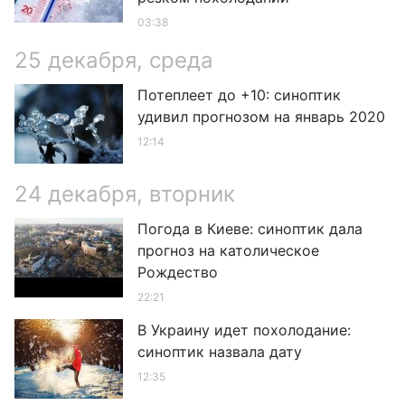
03:38
25 декабря, среда
Потеплеет до +10: синоптик
удивил прогнозом на январь 2020
12:14
24 декабря, вторник
Погода в Киеве: синоптик дала
прогноз на католическое
Рождество
22:21
В Украину идет похолодание:
синоптик назвала дату
12:35