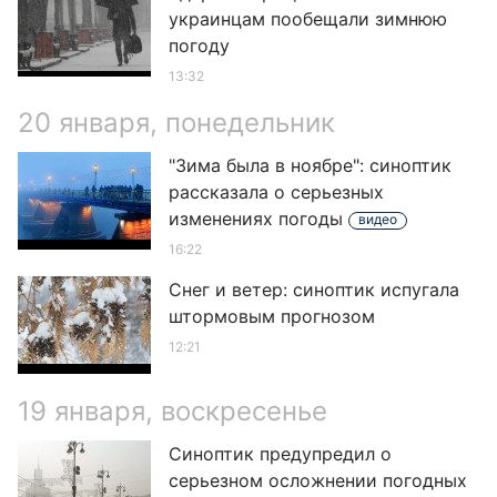
украинцам пообещали зимнюю
погоду
13:32
20 января, понедельник
"Зима была в ноябре": синоптик
рассказала о серьезных
изменениях погоды
видео
16:22
Снег и ветер: синоптик испугала
штормовым прогнозом
12:21
19 января, воскресенье
Синоптик предупредил о
серьезном осложнении погодных