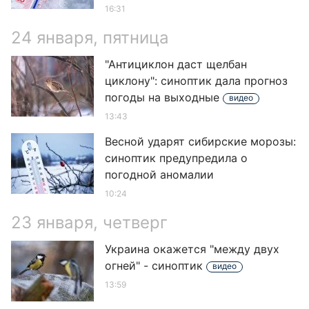
16:31
24 января, пятница
"Антициклон даст щелбан
циклону": синоптик дала прогноз
погоды на выходные
видео
13:43
Весной ударят сибирские морозы:
синоптик предупредила о
погодной аномалии
10:24
23 января, четверг
Украина окажется "между двух
огней" - синоптик
видео
13:59