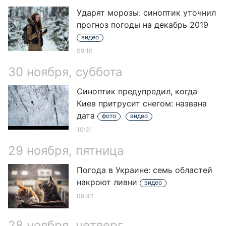
Ударят морозы: синоптик уточнил
прогноз погоды на декабрь 2019
видео
09:10
30 ноября, суббота
Синоптик предупредил, когда
Киев притрусит снегом: названа
дата
фото
видео
10:31
29 ноября, пятница
Погода в Украине: семь областей
накроют ливни
видео
09:42
28 ноября, четверг