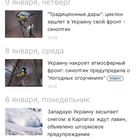
9 января, четверг
"Традиционные дары": циклон
зашлет в Украину свой фронт -
синоптик
15:08
8 января, среда
Украину накроет атмосферный
фронт: синоптик предупредила о
"погодных огорчениях"
видео
16:25
6 января, понедельник
Западную Украину засыпает
снегом: в Карпатах ждут лавин,
объявлено штормовое
предупреждение