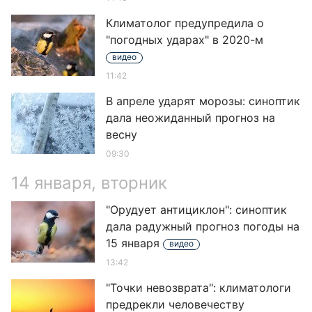
Климатолог предупредила о
"погодных ударах" в 2020-м
видео
11:42
В апреле ударят морозы: синоптик
дала неожиданный прогноз на
весну
09:30
14 января, вторник
"Орудует антициклон": синоптик
дала радужный прогноз погоды на
15 января
видео
13:42
"Точки невозврата": климатологи
предрекли человечеству