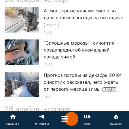
Атмосферные качели: синоптик
дала прогноз погоды на выходные
видео
15:26
"Сплошные морозы": синоптик
предупредил об аномальной
погоде зимой
13:51
Прогноз погоды на декабрь 2019:
синоптик рассказал, чего ждать
от первого месяца зимы
видео
11:39
26 ноября, вторник
Погода на Новый год и
ГЛАВНАЯ
ГЛАВНАЯ
TELEGRAM
TELEGRAM
ЯЗЫК
ЯЗЫК
ВАЖНОЕ
ВАЖНОЕ
Рождество: синоптик дал