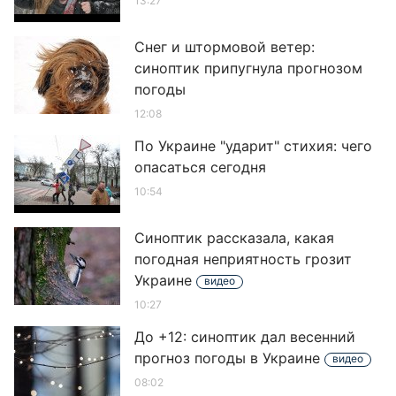
13:27
Снег и штормовой ветер:
синоптик припугнула прогнозом
погоды
12:08
По Украине "ударит" стихия: чего
опасаться сегодня
10:54
Синоптик рассказала, какая
погодная неприятность грозит
Украине
видео
10:27
До +12: синоптик дал весенний
прогноз погоды в Украине
видео
08:02