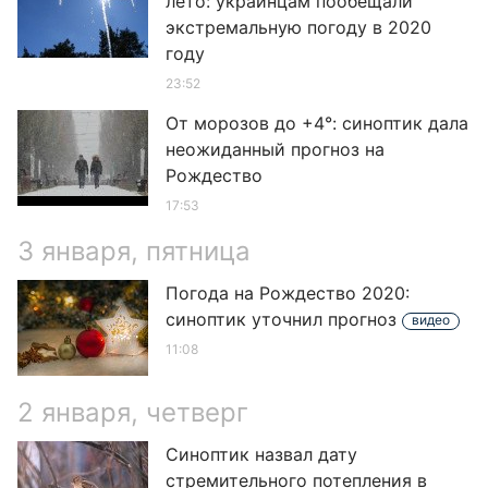
лето: украинцам пообещали
экстремальную погоду в 2020
году
23:52
От морозов до +4°: синоптик дала
неожиданный прогноз на
Рождество
17:53
3 января, пятница
Погода на Рождество 2020:
синоптик уточнил прогноз
видео
11:08
2 января, четверг
Синоптик назвал дату
стремительного потепления в