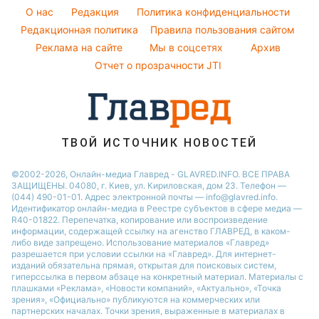
Оптические иллюзии
Советы от Андре Тана
Настя Каменских
O нас
Редакция
Политика конфиденциальности
Новости Сум
Народные приметы
Редакционная политика
Правила пользования сайтом
Виталий Козловский
Новости Тернополя
Реклама на сайте
Мы в соцсетях
Архив
Все о шоу-бизнесе
Потап
Новости Черкассы
Отчет о прозрачности JTI
Новости Житомира
Новости Ровно
Новости Одессы
ТВОЙ ИСТОЧНИК НОВОСТЕЙ
Новости Запорожья
©2002-2026, Онлайн-медиа Главред - GLAVRED.INFO. ВСЕ ПРАВА
ЗАЩИЩЕНЫ. 04080, г. Киев, ул. Кириловская, дом 23. Телефон —
(044) 490-01-01. Адрес электронной почты — info@glavred.info.
Идентификатор онлайн-медиа в Реестре cубъектов в сфере медиа —
R40-01822.
Перепечатка, копирование или воспроизведение
информации, содержащей ссылку на агенство ГЛАВРЕД, в каком-
либо виде запрещено. Использование материалов «Главред»
разрешается при условии ссылки на «Главред». Для интернет-
изданий обязательна прямая, открытая для поисковых систем,
гиперссылка в первом абзаце на конкретный материал. Материалы с
плашками «Реклама», «Новости компаний», «Актуально», «Точка
зрения», «Официально» публикуются на коммерческих или
партнерских началах. Точки зрения, выраженные в материалах в