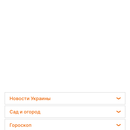
Новости Украины
Политика
Сад и огород
Отключения света
Садовод назвал самое эффективное средство
Гороскоп
Телеграм новости Украины