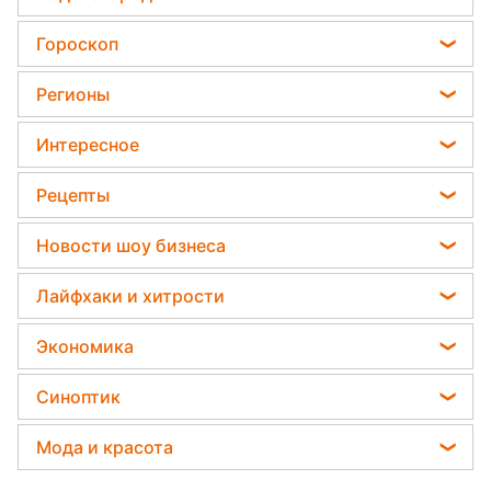
Политика
Садовод назвал самое эффективное средство
Гороскоп
Отключения света
против сорняков
Гороскоп на завтра
Телеграм новости Украины
Регионы
Какая ошибка при поливе растений может их
Астролог Влад Росс
убить
Пенсии в Украине
Новости Одессы
Интересное
Астролог Анжела Перл
Дачники раскрыли секрет защиты от
Новости Харькова
вредителей - нужна 1 вещь
Народные приметы
Китайский гороскоп на завтра
Рецепты
Новости Полтавы
Все о шоу-бизнесе
Гороскоп 2026
Салаты
Новости Сум
Новости шоу бизнеса
Головоломки
Гороскоп Таро
Простые блюда
Новости Черкассы
Виталий Козловский
Тесты по картинке
Лайфхаки и хитрости
Гороскоп на неделю
Легкие десерты
Новости Ровно
Потап
Оптические иллюзии
Все о сале
Напитки
Экономика
Новости Запорожья
София Ротару
Уборка
Праздничное меню
Новости Львова
Цены на продукты
Ольга Сумская
Синоптик
Авто
Закуски
Новости Днепра
Денежная помощь
Филипп Киркоров
Прогноз погоды
Стирка
Мода и красота
Новости Тернополя
Тарифы
Елена Зеленская
Магнитные бури
Комнатные растения
Новости Житомира