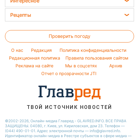
Новости Тернополя
Интересное
Кейт Миддлтон
Новости моды
Новости Житомира
Головоломки
Алла Пугачева
Рецепты
Советы от Андре Тана
Новости Одессы
Тесты по картинке
Максим Галкин
Закуски
Женские стрижки
Новости Харькова
Оптические иллюзии
Настя Каменских
Проверить погоду
Салаты
Окрашивание волос
Новости Полтавы
Народные приметы
Виталий Козловский
Простые блюда
Красивый маникюр
Новости Сум
O нас
Редакция
Политика конфиденциальности
Все о шоу-бизнесе
Потап
Легкие десерты
Редакционная политика
Правила пользования сайтом
Новости Черкассы
София Ротару
Реклама на сайте
Мы в соцсетях
Архив
Напитки
Новости Ровно
Ольга Сумская
Отчет о прозрачности JTI
Праздничное меню
Филипп Киркоров
ТВОЙ ИСТОЧНИК НОВОСТЕЙ
©2002-2026, Онлайн-медиа Главред - GLAVRED.INFO. ВСЕ ПРАВА
ЗАЩИЩЕНЫ. 04080, г. Киев, ул. Кириловская, дом 23. Телефон —
(044) 490-01-01. Адрес электронной почты — info@glavred.info.
Идентификатор онлайн-медиа в Реестре cубъектов в сфере медиа —