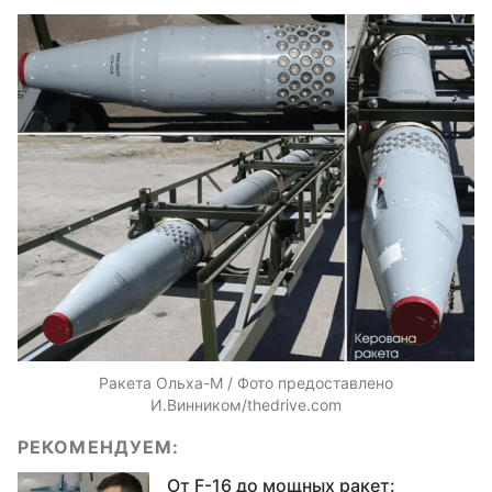
Ракета Ольха-М / Фото предоставлено
И.Винником/thedrive.com
РЕКОМЕНДУЕМ:
От F-16 до мощных ракет: