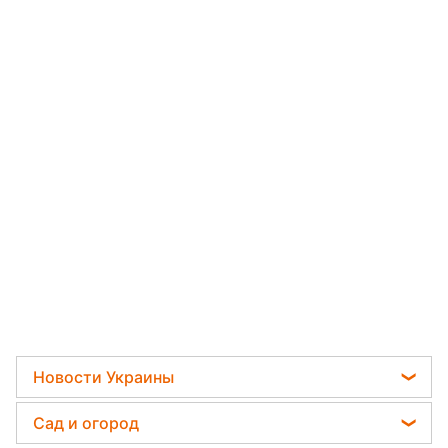
Новости Украины
Телеграм новости Украины
Сад и огород