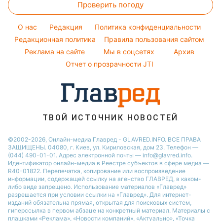
Проверить погоду
Тесты по картинке
Ани Лорак
Модные ошибки
Оптические иллюзии
Кейт Миддлтон
O нас
Редакция
Политика конфиденциальности
Новости моды
Народные приметы
Редакционная политика
Алла Пугачева
Правила пользования сайтом
Советы от Андре Тана
Реклама на сайте
Мы в соцсетях
Архив
Все о шоу-бизнесе
Максим Галкин
Отчет о прозрачности JTI
Настя Каменских
Виталий Козловский
Потап
ТВОЙ ИСТОЧНИК НОВОСТЕЙ
©2002-2026, Онлайн-медиа Главред - GLAVRED.INFO. ВСЕ ПРАВА
ЗАЩИЩЕНЫ. 04080, г. Киев, ул. Кириловская, дом 23. Телефон —
(044) 490-01-01. Адрес электронной почты — info@glavred.info.
Идентификатор онлайн-медиа в Реестре cубъектов в сфере медиа —
R40-01822.
Перепечатка, копирование или воспроизведение
информации, содержащей ссылку на агенство ГЛАВРЕД, в каком-
либо виде запрещено. Использование материалов «Главред»
разрешается при условии ссылки на «Главред». Для интернет-
изданий обязательна прямая, открытая для поисковых систем,
гиперссылка в первом абзаце на конкретный материал. Материалы с
плашками «Реклама», «Новости компаний», «Актуально», «Точка