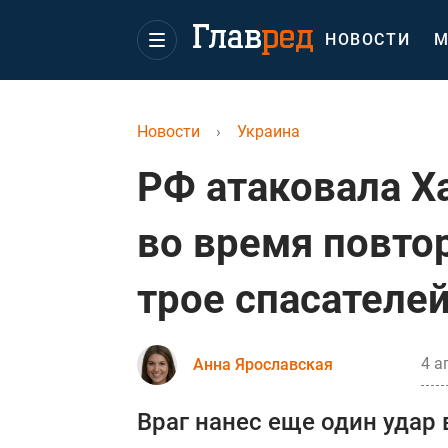
НОВОСТИ
М
Новости
›
Украина
РФ атаковала Х
во время повто
трое спасателе
4 а
Анна Ярославская
Враг нанес еще один удар