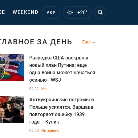
ОЕ
WEEKEND
+26°
УКР
ГЛАВНОЕ ЗА ДЕНЬ
Ещё
Разведка США раскрыла
новый план Путина: еще
одна война может начаться
осенью - WSJ
09:02
Мир
Антиукраинские погромы в
Польше усилятся, Варшава
повторяет ошибку 1939
года – Кулик
09:00
Интервью