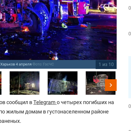
0
0
1 из 10
 Харьков 4 апреля
Фото: ГосЧС
По
ов сообщил в
Telegram
о четырех погибших на
0
 по жилым домам в густонаселенном районе
 раненых.