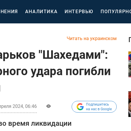
НЕНИЯ
АНАЛИТИКА
ИНТЕРВЬЮ
ПОПУЛЯРН
Читать на украинском
арьков "Шахедами":
рного удара погибли
й
Подпишитесь
преля 2024, 06:46
на нас в Google
 во время ликвидации