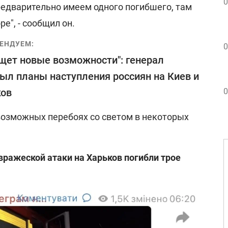
0
редварительно имеем одного погибшего, там
е", - сообщил он.
ЕНДУЕМ:
0
щет новые возможности": генерал
ыл планы наступления россиян на Киев и
ков
0
возможных перебоях со светом в некоторых
вражеской атаки на Харьков погибли трое