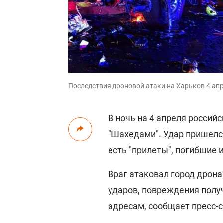
Последствия дроновой атаки на Харьков 4 апре
В ночь на 4 апреля россий
"Шахедами". Удар пришелся
есть "прилеты", погибшие 
Враг атаковал город дрона
ударов, повреждения пол
адресам, сообщает
пресс-