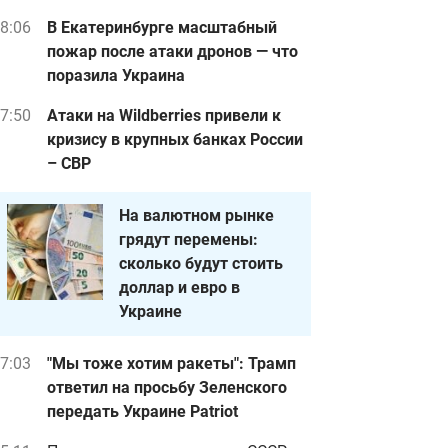
8:06
В Екатеринбурге масштабный
пожар после атаки дронов — что
поразила Украина
7:50
Атаки на Wildberries привели к
кризису в крупных банках России
– СВР
На валютном рынке
следствия дроновой атаки на Харьков 4 апреля
Фото: ГосЧС
грядут перемены:
сколько будут стоить
доллар и евро в
Украине
7:03
"Мы тоже хотим ракеты": Трамп
ответил на просьбу Зеленского
передать Украине Patriot