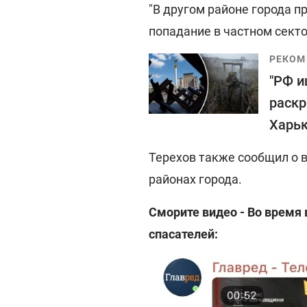
"В другом районе города п
попадание в частном сектор
РЕКОМ
"РФ и
раскр
Харь
Терехов также сообщил о 
районах города.
Сморите видео - Во время 
спасателей: