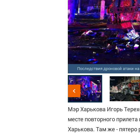
e/synegubov, t.me/ihor_terekhov
Последствия дроновой атаки на
Мэр Харькова Игорь Терех
месте повторного прилета
Харькова. Там же - пятеро