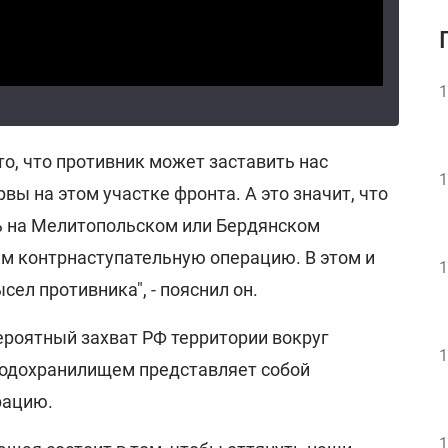
1
то, что противник может заставить нас
1
вы на этом участке фронта. А это значит, что
ь на Мелитопольском или Бердянском
ём контрнаступательную операцию. В этом и
1
ел противника", - пояснил он.
ероятный захват РФ территории вокруг
1
водохранилищем представляет собой
рацию.
1