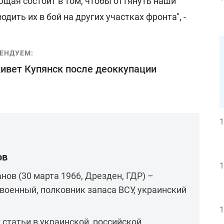
ющая состоит в том, чтобы оттянуть наши
одить их в бой на других участках фронта", -
ЕНДУЕМ:
ивет Купянск после деоккупации
1
ов
1
ов (30 марта 1966, Дрезден, ГДР) –
 военный, полковник запаса ВСУ, украинский
1
 статьи в украинской, российской,