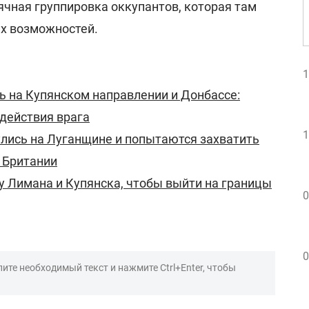
сячная группировка оккупантов, которая там
их возможностей.
1
ь на Купянском направлении и Донбассе:
действия врага
1
лись на Луганщине и попытаются захватить
 Британии
у Лимана и Купянска, чтобы выйти на границы
0
0
ите необходимый текст и нажмите Ctrl+Enter, чтобы