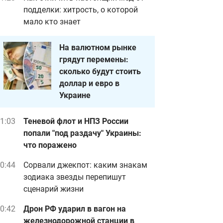
подделки: хитрость, о которой
мало кто знает
На валютном рынке
грядут перемены:
сколько будут стоить
доллар и евро в
Украине
1:03
Теневой флот и НПЗ России
попали "под раздачу" Украины:
что поражено
0:44
Сорвали джекпот: каким знакам
зодиака звезды перепишут
сценарий жизни
0:42
Дрон РФ ударил в вагон на
железнодорожной станции в