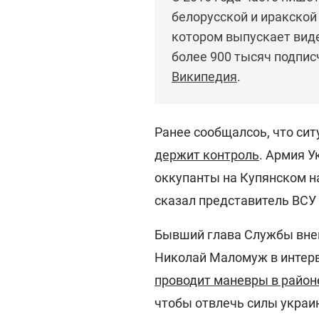
белорусской и иракской
котором выпускает виде
более 900 тысяч подпис
Википедия
.
Ранее сообщалсоь, что си
держит контроль
. Армия У
оккупанты на Купянском на
сказал представитель ВСУ
Бывший глава Службы вне
Николай Маломуж в интерв
проводит маневры в район
чтобы отвлечь силы украин