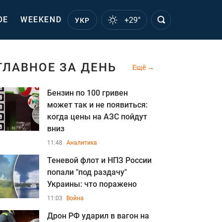
ОЕ
WEEKEND
+29°
УКР
ГЛАВНОЕ ЗА ДЕНЬ
Ещё
Бензин по 100 гривен
может так и не появиться:
когда цены на АЗС пойдут
вниз
11:48
Аналитика
Теневой флот и НПЗ России
попали "под раздачу"
Украины: что поражено
11:03
Война
Дрон РФ ударил в вагон на