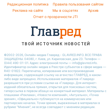
Легкие десерты
Новости Полтавы
Народные приметы
Редакционная политика
Настя Каменских
Правила пользования сайтом
Напитки
Реклама на сайте
Мы в соцсетях
Архив
Все о шоу-бизнесе
Виталий Козловский
Отчет о прозрачности JTI
Потап
София Ротару
Ольга Сумская
ТВОЙ ИСТОЧНИК НОВОСТЕЙ
©2002-2026, Онлайн-медиа Главред - GLAVRED.INFO. ВСЕ ПРАВА
ЗАЩИЩЕНЫ. 04080, г. Киев, ул. Кириловская, дом 23. Телефон —
(044) 490-01-01. Адрес электронной почты — info@glavred.info.
Идентификатор онлайн-медиа в Реестре cубъектов в сфере медиа —
R40-01822.
Перепечатка, копирование или воспроизведение
информации, содержащей ссылку на агенство ГЛАВРЕД, в каком-
либо виде запрещено. Использование материалов «Главред»
разрешается при условии ссылки на «Главред». Для интернет-
изданий обязательна прямая, открытая для поисковых систем,
гиперссылка в первом абзаце на конкретный материал. Материалы с
плашками «Реклама», «Новости компаний», «Актуально», «Точка
зрения», «Официально» публикуются на коммерческих или
партнерских началах. Точки зрения, выраженные в материалах в
рубрике "Мнения", не всегда совпадают с мнением редакции.