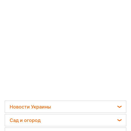
Новости
›
Украина
Читать на украинском
В Одесской области 9-летний
мальчик бросил в печь