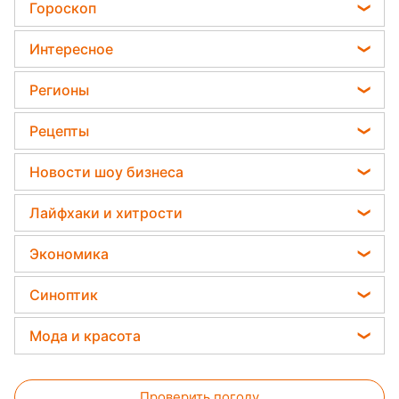
аэрозольный баллончик – его
сестра получила ожоги
Алёна Воронина
23 декабря 2021, 11:01
Подпишитесь
на нас в Google
В Одесской области 14-летняя девочка получила ожоги из-