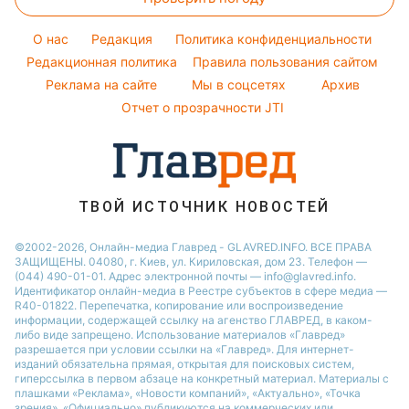
за взрыва аэрозольного баллончика /
ua.depositphotos.com
14-летняя девочка получила ожоги лица
и рук.
Реклама
ad