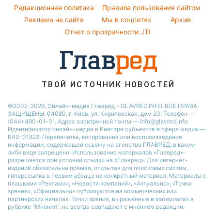
Потап
Новости Черкассы
Уборка
Редакционная политика
Правила пользования сайтом
София Ротару
Реклама на сайте
Мы в соцсетях
Архив
Авто
Ольга Сумская
Отчет о прозрачности JTI
Филипп Киркоров
ТВОЙ ИСТОЧНИК НОВОСТЕЙ
©2002-2026, Онлайн-медиа Главред - GLAVRED.INFO. ВСЕ ПРАВА
ЗАЩИЩЕНЫ. 04080, г. Киев, ул. Кириловская, дом 23. Телефон —
(044) 490-01-01. Адрес электронной почты — info@glavred.info.
Идентификатор онлайн-медиа в Реестре cубъектов в сфере медиа —
R40-01822.
Перепечатка, копирование или воспроизведение
информации, содержащей ссылку на агенство ГЛАВРЕД, в каком-
либо виде запрещено. Использование материалов «Главред»
разрешается при условии ссылки на «Главред». Для интернет-
изданий обязательна прямая, открытая для поисковых систем,
гиперссылка в первом абзаце на конкретный материал. Материалы с
плашками «Реклама», «Новости компаний», «Актуально», «Точка
зрения», «Официально» публикуются на коммерческих или
партнерских началах. Точки зрения, выраженные в материалах в
рубрике "Мнения", не всегда совпадают с мнением редакции.