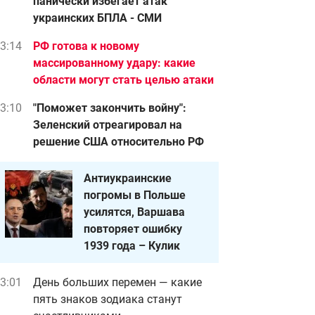
панически избегает атак
украинских БПЛА - СМИ
3:14
РФ готова к новому
массированному удару: какие
области могут стать целью атаки
3:10
"Поможет закончить войну":
Зеленский отреагировал на
решение США относительно РФ
Антиукраинские
погромы в Польше
усилятся, Варшава
повторяет ошибку
1939 года – Кулик
3:01
День больших перемен — какие
пять знаков зодиака станут