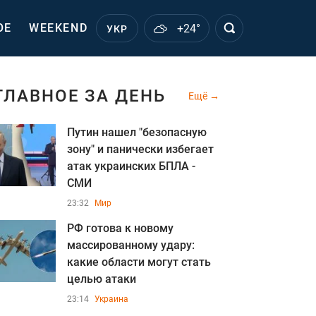
ОЕ
WEEKEND
+24°
УКР
ГЛАВНОЕ ЗА ДЕНЬ
Ещё
Путин нашел "безопасную
зону" и панически избегает
атак украинских БПЛА -
СМИ
23:32
Мир
РФ готова к новому
массированному удару:
какие области могут стать
целью атаки
23:14
Украина