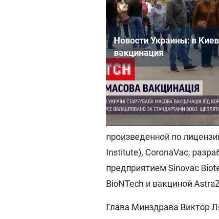
Новости Украины: в Киев
вакцинация
Напомним, кампания по вак
февраля.
В настоящее время прививк
произведенной по лицензии
Institute), CoronaVac, ра
предприятием Sinovac Biote
BioNTech и вакциной Astra
Глава Минздрава Виктор Л