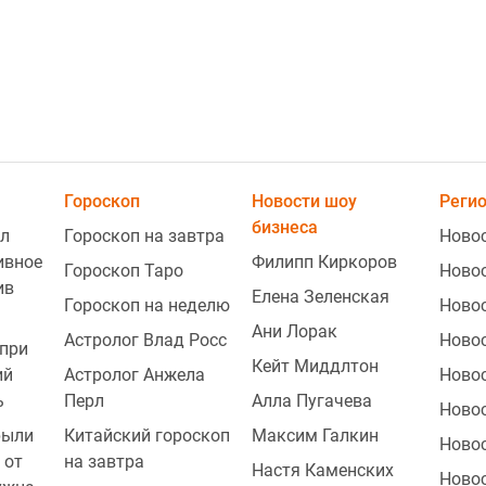
Гороскоп
Новости шоу
Реги
бизнеса
л
Гороскоп на завтра
Ново
ивное
Филипп Киркоров
Гороскоп Таро
Ново
ив
Елена Зеленская
Гороскоп на неделю
Ново
2
Ани Лорак
Астролог Влад Росс
Ново
при
Кейт Миддлтон
ий
Астролог Анжела
Ново
ь
Перл
Алла Пугачева
Ново
2
рыли
Китайский гороскоп
Максим Галкин
Новос
 от
на завтра
Настя Каменских
Ново