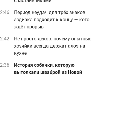
счастливчиками
2:46
Период неудач для трёх знаков
зодиака подходит к концу — кого
ждёт прорыв
2:42
Не просто декор: почему опытные
хозяйки всегда держат алоэ на
кухне
2:36
История собачки, которую
вытолкали шваброй из Новой
почты, получила продолжение -
что с ней
Реклама