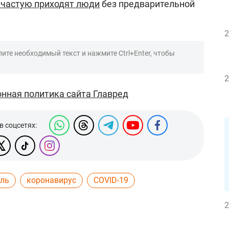
ачастую приходят люди
без предварительной
2
ите необходимый текст и нажмите Ctrl+Enter, чтобы
2
нная политика сайта Главред
в соцсетях:
ель
коронавирус
COVID-19
2