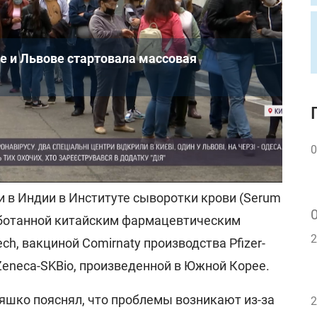
е и Львове стартовала массовая
цинации от COVID-19 началась в Украине 24
0
и делают вакцинами CoviShield (AstraZeneca),
 в Индии в Институте сыворотки крови (Serum
зработанной китайским фармацевтическим
2
ch, вакциной Comirnaty производства Pfizer-
Zeneca-SKBio, произведенной в Южной Корее.
яшко пояснял, что проблемы возникают из-за
2