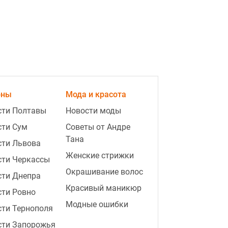
ad
оны
Мода и красота
сти Полтавы
Новости моды
сти Сум
Советы от Андре
Тана
сти Львова
2:31
Штраф до 8 500 гривен: за что
Женские стрижки
сти Черкассы
могут наказать владельцев собак
и кошек в августе
Окрашивание волос
сти Днепра
Красивый маникюр
сти Ровно
2:07
Не только соль — что предвещает
рассыпанная гречка и сахар, и как
Модные ошибки
ти Тернополя
их убрать
сти Запорожья